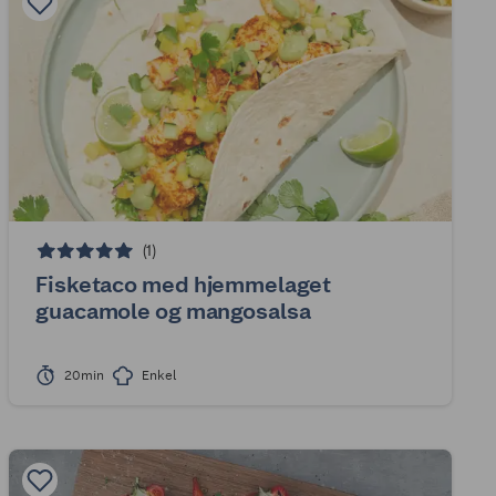
(1)
Fisketaco med hjemmelaget
guacamole og mangosalsa
20min
Enkel