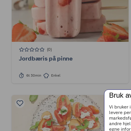
(0)
Jordbæris på pinne
6t 30min
Enkel
Bruk a
Vi bruker 
levere pe
markedsfø
andre hjel
egne infor