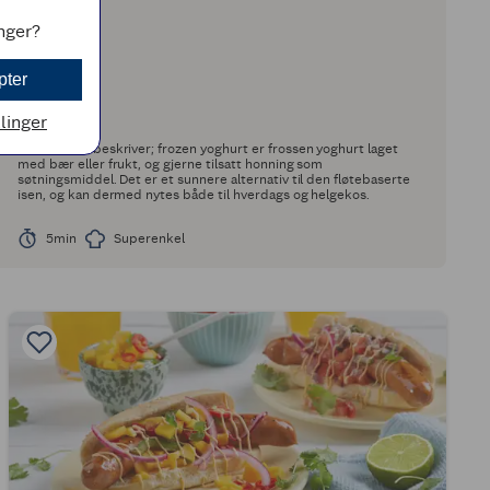
inger?
pter
llinger
Som navnet beskriver; frozen yoghurt er frossen yoghurt laget
med bær eller frukt, og gjerne tilsatt honning som
søtningsmiddel. Det er et sunnere alternativ til den fløtebaserte
isen, og kan dermed nytes både til hverdags og helgekos.
5min
Superenkel