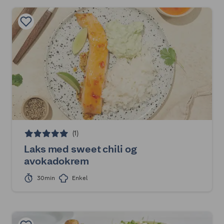
(1)
Laks med sweet chili og
avokadokrem
30min
Enkel