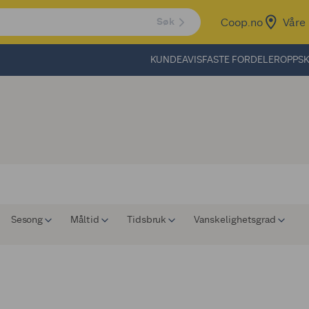
Coop.no
Våre 
Søk
KUNDEAVIS
FASTE FORDELER
OPPSK
Sesong
Måltid
Tidsbruk
Vanskelighetsgrad