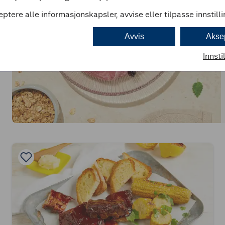
eptere alle informasjonskapsler, avvise eller tilpasse innstill
Avvis
Akse
Innsti