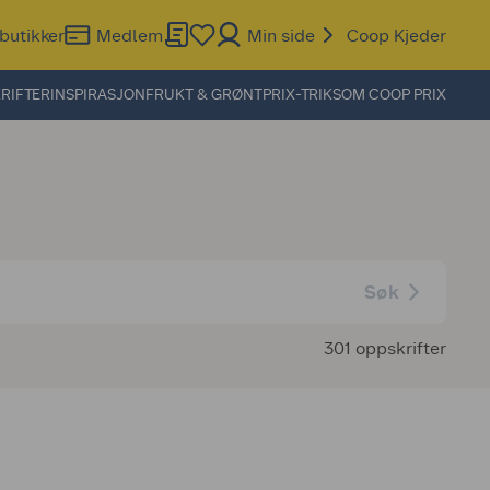
butikker
Medlem
Min side
Coop Kjeder
RIFTER
INSPIRASJON
FRUKT & GRØNT
PRIX-TRIKS
OM COOP PRIX
Søk
301 oppskrifter