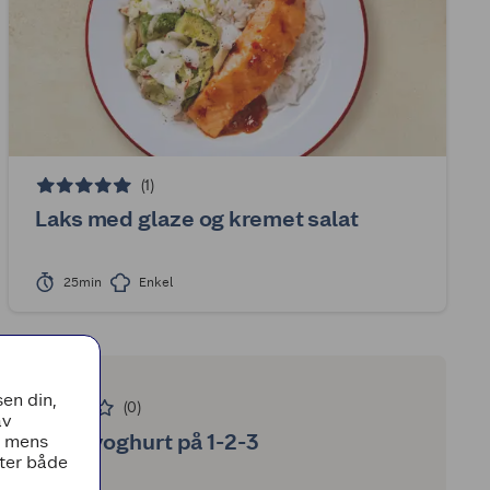
(1)
Laks med glaze og kremet salat
25min
Enkel
IS
en din,
(0)
av
Frozen yoghurt på 1-2-3
, mens
tter både