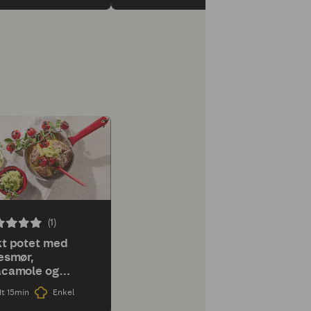
(1)
t potet med
esmør,
acamole og
llede
1t 15min
Enkel
rrytomater