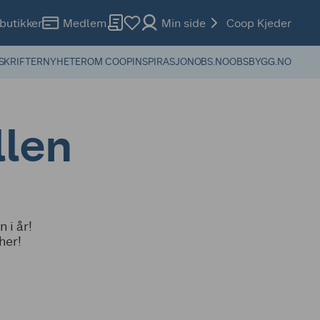
butikker
Medlem
Min side
Coop Kjeder
SKRIFTER
NYHETER
OM COOP
INSPIRASJON
OBS.NO
OBSBYGG.NO
llen
 i år!
her!