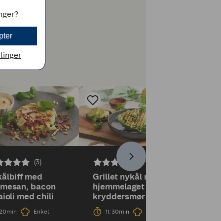
inger?
pter
llinger
(3)
(2)
ålbiff med
Grillet nykål med
rmesan, bacon
hjemmelaget
aioli med chili
kryddersmør
20min
Enkel
1t 30min
Enkel