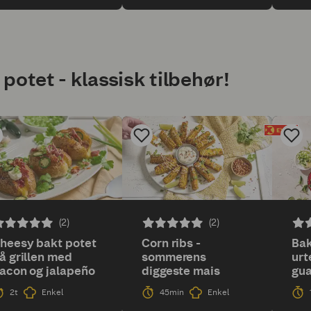
potet - klassisk tilbehør!
(2)
(2)
heesy bakt potet
Corn ribs -
Bak
å grillen med
sommerens
urt
acon og jalapeño
diggeste mais
gu
gri
2t
Enkel
45min
Enkel
che