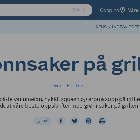
Coop.no
Våre 
Søk
UKENS KUNDEAVIS
OPP
nnsaker på gri
Grill Perfekt
både vannmelon, nykål, squash og aromasopp på grillen
kk ut våre beste oppskrifter med grønnsaker på grillen 
Del