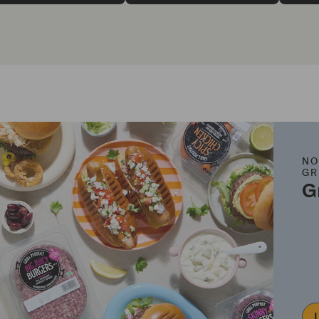
NO
GR
G