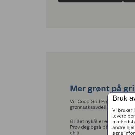
Mer grønt på gri
Bruk a
Vi i Coop Grill Perfekt grille
grønnsaksavdelingen!
Vi bruker 
levere pe
Grillet nykål er en av årets ny
markedsfø
Prøv deg også på grillet pad
andre hjel
chili.
egne infor