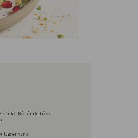
 Perfekt. Nå får du både
a.
vorittgrønnsak.