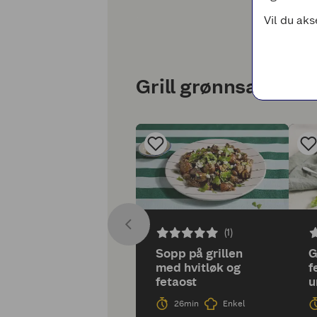
Vil du aks
Grill grønnsaker!
(1)
Sopp på grillen
G
med hvitløk og
f
fetaost
u
g
26min
Enkel