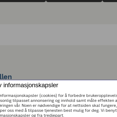
llen
v informasjonskapsler
r grønnsaker hele sommeren lang, og i år har vi flere spennende
informasjonskapsler (cookies) for å forbedre brukeropplevels
rsonlig tilpasset annonsering og innhold samt måle effekten 
e grillfavoritter, og er like godt som tilbehør til kylling og lak
ringen vår. Noen er nødvendige for at nettsiden skal fungere
ron - små spanske paprika som er hakket mer spicy enn vanli
per oss med å tilpasse tjenesten best mulig for deg. Vi beny
masjonskapsler og fra tredjepart.