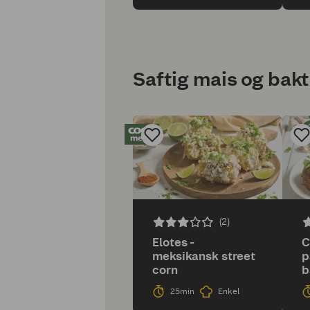
Saftig mais og bakt 
(2)
Elotes -
C
meksikansk street
p
corn
b
25min
Enkel