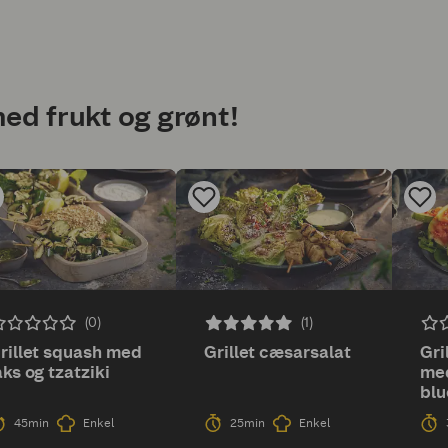
ed frukt og grønt!
(0)
(1)
rillet squash med
Grillet cæsarsalat
Gri
aks og tzatziki
med
blu
dre
45min
Enkel
25min
Enkel