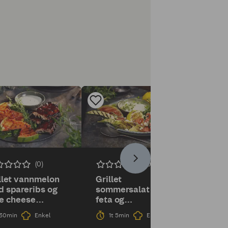
(0)
(0)
llet vannmelon
Grillet
 spareribs og
sommersalat med
e cheese
feta og
ssing
hvitløksdressing
30min
Enkel
1t 5min
Enkel