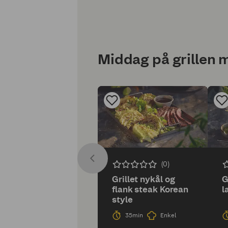
Middag på grillen m
(0)
Grillet nykål og
G
flank steak Korean
l
style
35min
Enkel