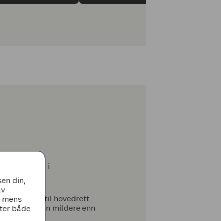
 grillnyheter i
en din,
av
s, som det er til hovedrett.
, mens
g paprika, men mildere enn
tter både