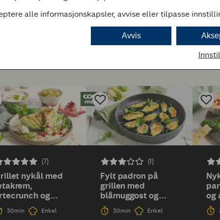
eptere alle informasjonskapsler, avvise eller tilpasse innstill
Avvis
Akse
Innsti
(7)
(1)
rillet nykål med
Fylt padron på
Nyk
etakrem,
grillen med
pa
rtecrunch og
blåmuggost og
og 
ranateple
cheddar
30min
Enkel
30min
Enkel