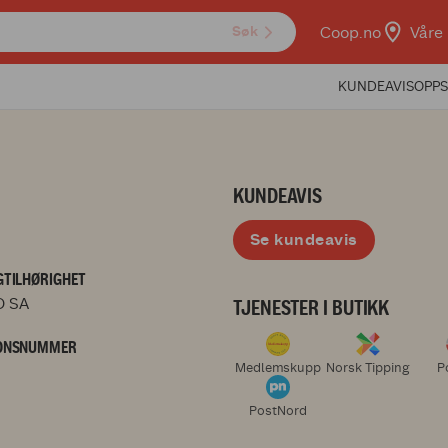
Coop.no
Våre 
Søk
KUNDEAVIS
OPPS
KUNDEAVIS
Se kundeavis
TILHØRIGHET
 SA
TJENESTER I BUTIKK
ONSNUMMER
Medlemskupp
Norsk Tipping
P
PostNord