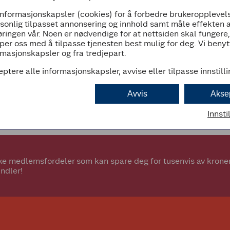
informasjonskapsler (cookies) for å forbedre brukeropplevels
07:00 - 23:00
rsonlig tilpasset annonsering og innhold samt måle effekten 
ringen vår. Noen er nødvendige for at nettsiden skal fungere
per oss med å tilpasse tjenesten best mulig for deg. Vi beny
masjonskapsler og fra tredjepart.
eptere alle informasjonskapsler, avvise eller tilpasse innstill
d
Avvis
Akse
Innsti
e medlemsfordeler som kan spare deg for tusenvis av kroner.
ndler!