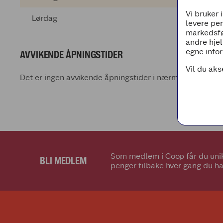
Vi bruker 
Lørdag
levere pe
markedsfø
andre hjel
egne infor
AVVIKENDE ÅPNINGSTIDER
Vil du aks
Det er ingen avvikende åpningstider i nærmeste fremti
Som medlem i Coop får du unik
BLI MEDLEM
penger tilbake hver gang du ha