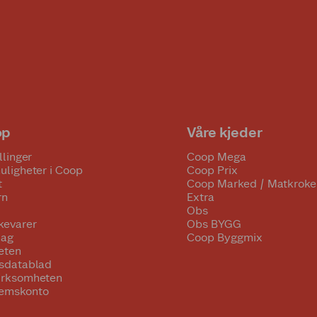
op
Våre kjeder
llinger
Coop Mega
uligheter i Coop
Coop Prix
t
Coop Marked / Matkroke
rn
Extra
Obs
kevarer
Obs BYGG
lag
Coop Byggmix
eten
tsdatablad
irksomheten
emskonto