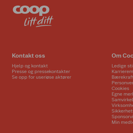
Kontakt oss
Om Co
Hjelp og kontakt
Ledige sti
Presse og pressekontakter
Karrierem
Se opp for useriøse aktører
Bærekraf
Personve
Cookies
Egne mer
Samvirke
Virksomh
Sikkerhe
Sponsorv
Min medl