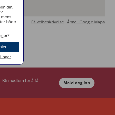
en din,
av
, mens
tter både
Få veibeskrivelse
Åpne i Google Maps
inger?
pter
llinger
 Bli medlem for å få 
Meld deg inn