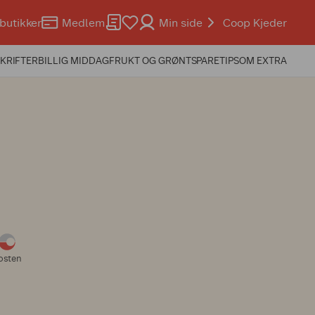
butikker
Medlem
Min side
Coop Kjeder
KRIFTER
BILLIG MIDDAG
FRUKT OG GRØNT
SPARETIPS
OM EXTRA
osten