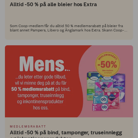
Alltid -50 % på alle bleier hos Extra
Som Coop-medlem får du alltid 50 % medlemsrabatt på bleier fra
blant annet Pampers, Libero og Änglamark hos Extra. Skann Coop-
appen i kassa og gjør bleiene billig!
MEDLEMSRABATT
Alltid -50 % på bind, tamponger, truseinnlegg