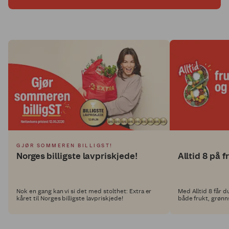
GJØR SOMMEREN BILLIGST!
Norges billigste lavpriskjede!
Alltid 8 på f
Nok en gang kan vi si det med stolthet: Extra er
Med Alltid 8 får d
kåret til Norges billigste lavpriskjede!
både frukt, grøn
endres med jevn