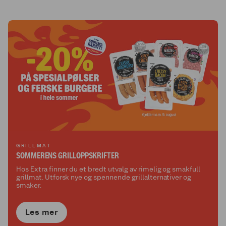
gjenbruker nettene.
GRILLMAT
SOMMERENS GRILLOPPSKRIFTER
Hos Extra finner du et bredt utvalg av rimelig og smakfull
grillmat. Utforsk nye og spennende grillalternativer og
smaker.
Les mer