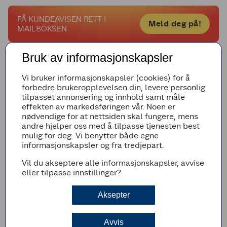
FÅ KUNDEAVISEN RETT I
Meld deg på!
MAILBOKSEN
Bruk av informasjonskapsler
LES FLERE OPPSKRIFTER
Vi bruker informasjonskapsler (cookies) for å
forbedre brukeropplevelsen din, levere personlig
tilpasset annonsering og innhold samt måle
effekten av markedsføringen vår. Noen er
nødvendige for at nettsiden skal fungere, mens
andre hjelper oss med å tilpasse tjenesten best
mulig for deg. Vi benytter både egne
informasjonskapsler og fra tredjepart.
SUNN MIDDAG
FRUKT OG GRØNT
Vil du akseptere alle informasjonskapsler, avvise
eller tilpasse innstillinger?
Aksepter
Avvis