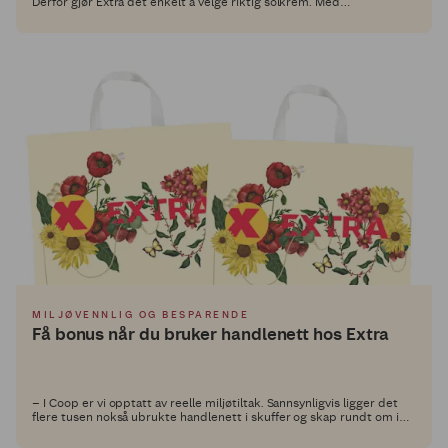
Derfor gjør Extra det enkelt å velge riktig solkrem. Med
Solfaktorrabatt får du nemlig høyere rabatt jo høyere solfaktor du
velger!
MILJØVENNLIG OG BESPARENDE
Få bonus når du bruker handlenett hos Extra
– I Coop er vi opptatt av reelle miljøtiltak. Sannsynligvis ligger det
flere tusen nokså ubrukte handlenett i skuffer og skap rundt om i
landet. Coop ønsker at handlenettene folk kjøper skal bli brukt, og
vi gir derfor medlemmene 1 krone i gjenbruksbonus når de