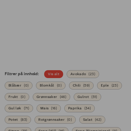
Filtrer på innhold:
Vis alt
Avokado
(
23
)
Blåbær
(
0
)
Blomkål
(
0
)
Chili
(
59
)
Eple
(
23
)
Frukt
(
0
)
Grønnsaker
(
46
)
Gulrot
(
51
)
Gul løk
(
71
)
Mais
(
16
)
Paprika
(
34
)
Potet
(
83
)
Rotgrønnsaker
(
0
)
Salat
(
42
)