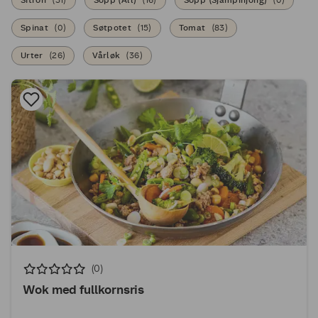
Sitron
(
31
)
Sopp (All)
(
16
)
Sopp (Sjampinjong)
(
0
)
Spinat
(
0
)
Søtpotet
(
15
)
Tomat
(
83
)
Urter
(
26
)
Vårløk
(
36
)
(0)
Wok med fullkornsris