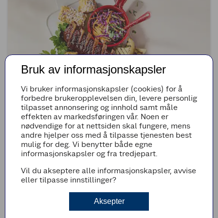
Bruk av informasjonskapsler
Vi bruker informasjonskapsler (cookies) for å
forbedre brukeropplevelsen din, levere personlig
(3)
tilpasset annonsering og innhold samt måle
effekten av markedsføringen vår. Noen er
Spareribs med råkostsalat og grillet mais med
nødvendige for at nettsiden skal fungere, mens
parmesan
andre hjelper oss med å tilpasse tjenesten best
mulig for deg. Vi benytter både egne
25min
Enkel
informasjonskapsler og fra tredjepart.
Vil du akseptere alle informasjonskapsler, avvise
eller tilpasse innstillinger?
Aksepter