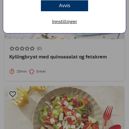
Avvis
Innstillinger
(0)
Kyllingbryst med quinoasalat og fetakrem
25min
Enkel