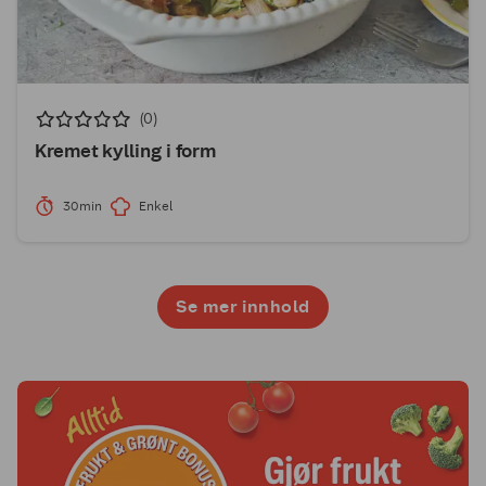
(0)
Kremet kylling i form
30min
Enkel
Se mer innhold
1
2
3
4
5
6
7
8
9
10
11
12
13
14
15
16