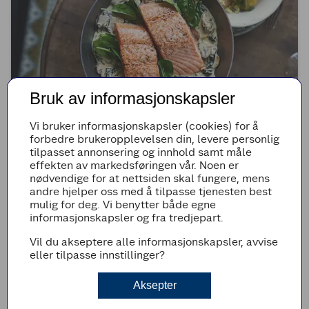
Bruk av informasjonskapsler
Vi bruker informasjonskapsler (cookies) for å
forbedre brukeropplevelsen din, levere personlig
(1)
tilpasset annonsering og innhold samt måle
effekten av markedsføringen vår. Noen er
Pannestekt laks i kremet sopp- og spinatsaus
nødvendige for at nettsiden skal fungere, mens
andre hjelper oss med å tilpasse tjenesten best
mulig for deg. Vi benytter både egne
35min
Enkel
informasjonskapsler og fra tredjepart.
Vil du akseptere alle informasjonskapsler, avvise
eller tilpasse innstillinger?
Aksepter