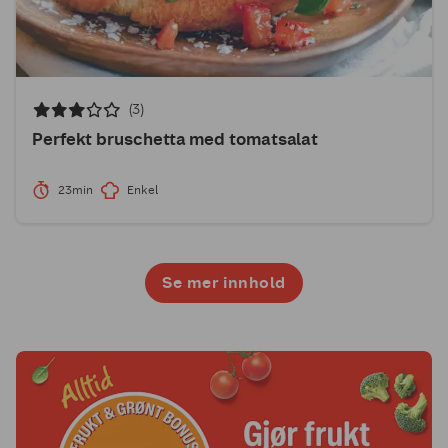
(3)
Perfekt bruschetta med tomatsalat
23min
Enkel
Se mer innhold
1
2
3
4
5
6
7
8
9
10
11
12
13
14
15
16