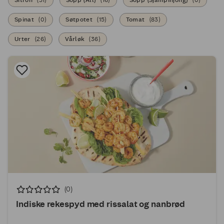
Sitron
(
31
)
Sopp (All)
(
16
)
Sopp (Sjampinjong)
(
0
)
Spinat
(
0
)
Søtpotet
(
15
)
Tomat
(
83
)
Urter
(
26
)
Vårløk
(
36
)
(0)
Indiske rekespyd med rissalat og nanbrød