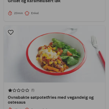
Grillet og karamellisert løk
20min
Enkel
(1)
Ovnsbakte søtpotetfries med vegandeig og
ostesaus