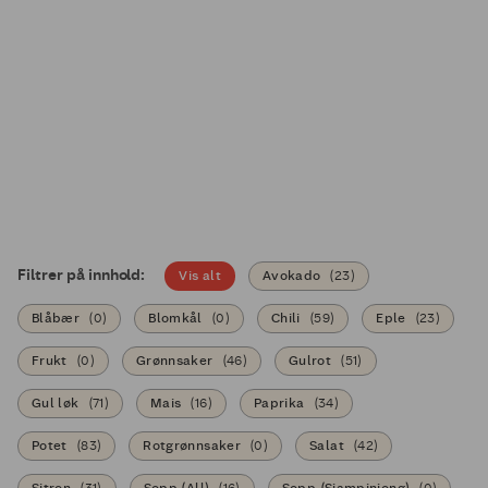
Filtrer på innhold:
Vis alt
Avokado
(
23
)
Blåbær
(
0
)
Blomkål
(
0
)
Chili
(
59
)
Eple
(
23
)
Frukt
(
0
)
Grønnsaker
(
46
)
Gulrot
(
51
)
Gul løk
(
71
)
Mais
(
16
)
Paprika
(
34
)
Potet
(
83
)
Rotgrønnsaker
(
0
)
Salat
(
42
)