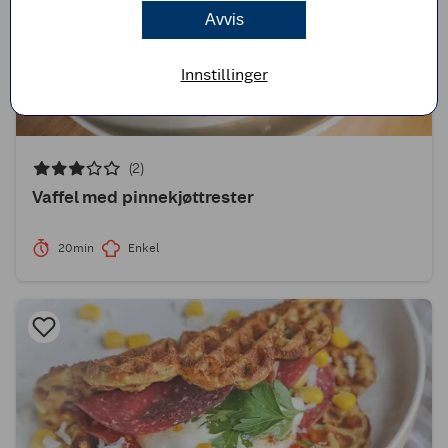
Avvis
Innstillinger
(2)
Vaffel med pinnekjøttrester
20min
Enkel