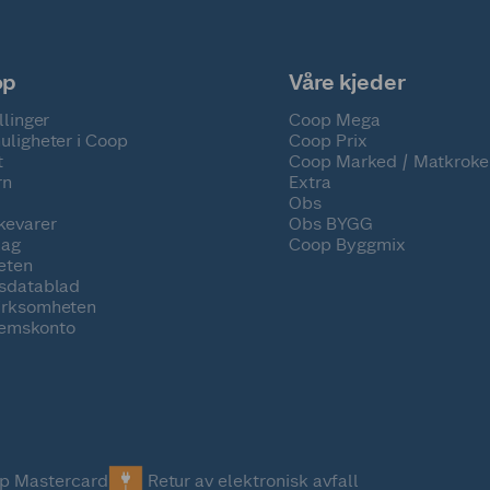
op
Våre kjeder
llinger
Coop Mega
uligheter i Coop
Coop Prix
t
Coop Marked / Matkroke
rn
Extra
Obs
kevarer
Obs BYGG
lag
Coop Byggmix
eten
tsdatablad
irksomheten
emskonto
p Mastercard
Retur av elektronisk avfall