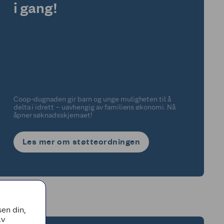
i gang!
Coop‑dugnaden gir barn og unge muligheten til å
delta i idrett – uavhengig av familiens økonomi. Nå
åpner søknadsskjemaet!
Les mer om støtteordningen
en din,
av