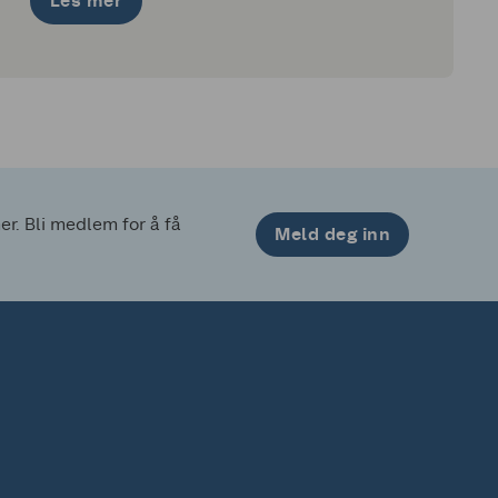
Les mer
. Bli medlem for å få 
Meld deg inn