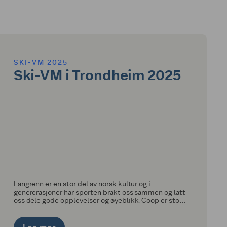
SKI-VM 2025
Ski-VM i Trondheim 2025
Langrenn er en stor del av norsk kultur og i
genererasjoner har sporten brakt oss sammen og latt
oss dele gode opplevelser og øyeblikk. Coop er stolt
tittelsponsor av Ski-VM i Trondheim og vi teller ned
dagene til vi skal skape folkefest i 2025!