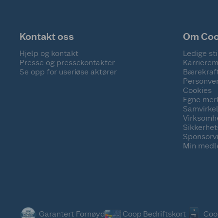
Kontakt oss
Om Co
Hjelp og kontakt
Ledige sti
Presse og pressekontakter
Karrierem
Se opp for useriøse aktører
Bærekraf
Personve
Cookies
Egne mer
Samvirke
Virksomh
Sikkerhe
Sponsorv
Min medl
Garantert Fornøyd
Coop Bedriftskort
Coo