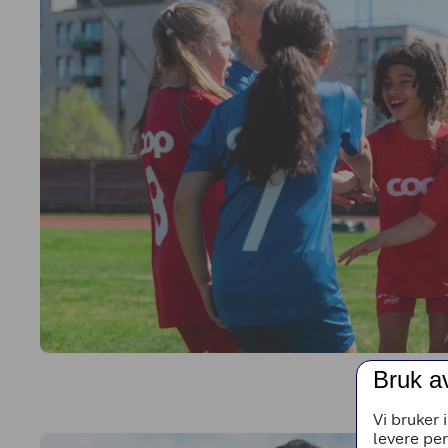
Bruk a
Vi bruker 
levere pe