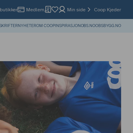
butikker
Medlem
Min side
Coop Kjeder
SKRIFTER
NYHETER
OM COOP
INSPIRASJON
OBS.NO
OBSBYGG.NO