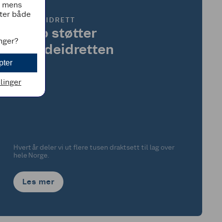
, mens
tter både
BREDDEIDRETT
Coop støtter
inger?
breddeidretten
pter
llinger
Hvert år deler vi ut flere tusen draktsett til lag over
hele Norge.
Les mer