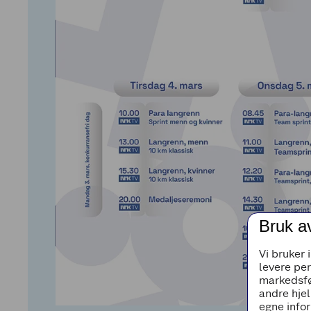
Bruk a
Vi bruker 
levere pe
markedsfø
andre hjel
egne infor