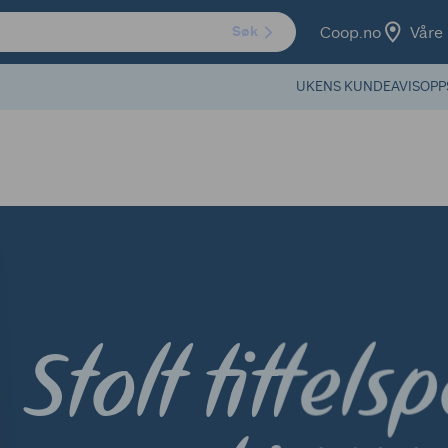
Coop.no
Våre 
Søk
UKENS KUNDEAVIS
OPP