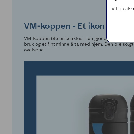
Vil du aks
VM‑koppen - Et ikon fra me
VM-koppen ble en snakkis – en gjenbrukbar termok
bruk og et fint minne å ta med hjem. Den ble solg
øvelsene.