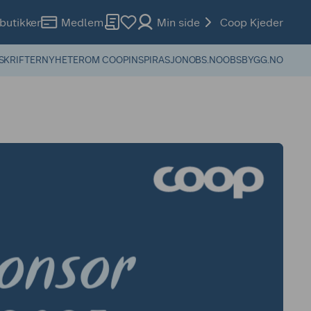
butikker
Medlem
Min side
Coop Kjeder
SKRIFTER
NYHETER
OM COOP
INSPIRASJON
OBS.NO
OBSBYGG.NO