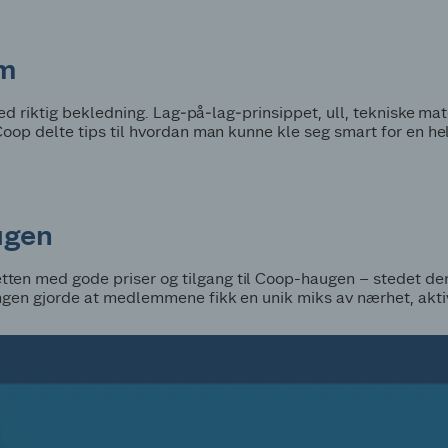
rm
med riktig bekledning. Lag‑på‑lag‑prinsippet, ull, tekniske ma
Coop delte tips til hvordan man kunne kle seg smart for en he
ugen
en med gode priser og tilgang til Coop-haugen – stedet der
ngen gjorde at medlemmene fikk en unik miks av nærhet, aktiv