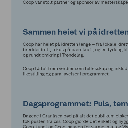
Coop var stolt partner og sponsor av mesterskapet
Sammen heiet vi på idrette
Coop har heiet på idretten lenge – fra lokale idre
breddeidrett, fokus på bærekraft, og en tydelig t
og rundt omkring i Trøndelag.
Coop løftet frem verdier som fellesskap og inklud
likestilling og para-øvelser i programmet.
Dagsprogrammet: Puls, temp
Dagene i Granåsen bød på alt det publikum elsker
tok pusten fra oss. Coop gjorde det enkelt og hygg
Coop-tunet og Coop-haugen for varme, mat og V