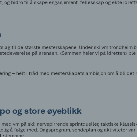
, og bidro til å skape engasjement, fellesskap og ekte idrett
n
ttslag til de største mesterskapene. Under ski vm trondheim b
ilstedeværelse på arenaen. «Sammen heier vi på idretten» ble 
ering – helt i tråd med mesterskapets ambisjon om å bli det 
o og store øyeblikk
 med vm på ski: nervepirrende sprintdueller, taktiske klassi
elig å følge med: Dagsprogram, sendeplan og aktiviteter var s
M-stemning.