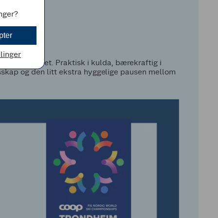
inger?
pter
llinger
esterskapet. Praktisk i kulda, bærekraftig i
esskap og den litt ekstra hyggelige pausen mellom