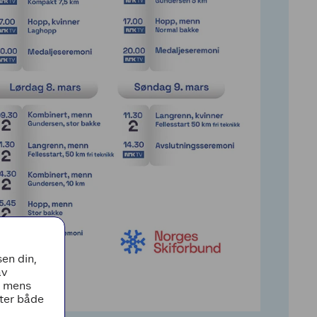
en din,
av
, mens
tter både