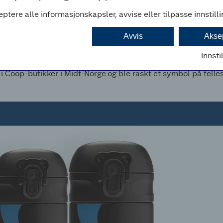
eptere alle informasjonskapsler, avvise eller tilpasse innstill
Avvis
Akse
sterskapet
Innsti
opp som ga gratis påfyll av Coop Kaffe på stadion gjennom m
t i Coop-butikker i Midt-Norge og ble raskt et symbol på fell