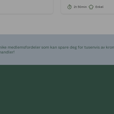
2t 50min
Enkel
ke medlemsfordeler som kan spare deg for tusenvis av kroner
handler!