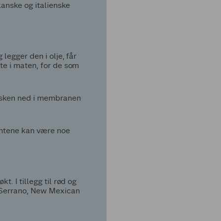
kanske og italienske
 legger den i olje, får
ete i maten, for de som
 væsken ned i membranen
antene kan være noe
t. I tillegg til rød og
, Serrano, New Mexican