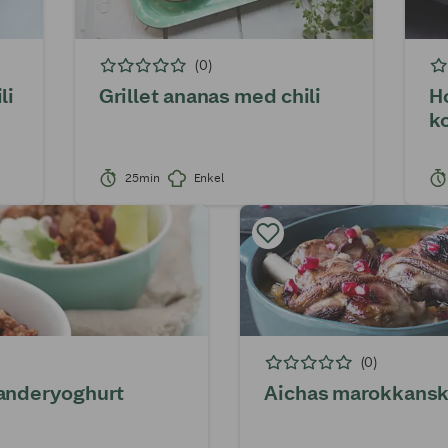
(0)
li
Grillet ananas med chili
H
k
25min
Enkel
(0)
ianderyoghurt
Aichas marokkans