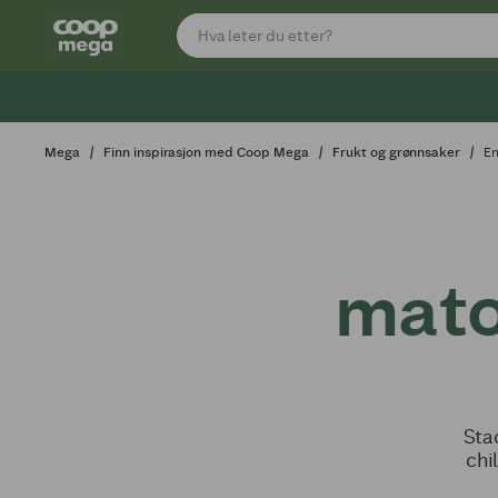
Mega
Finn inspirasjon med Coop Mega
Frukt og grønnsaker
En
mato
Sta
chi