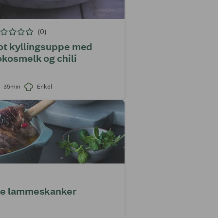
(0)
ot kyllingsuppe med
okosmelk og chili
35min
Enkel
ke lammeskanker