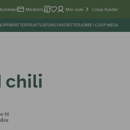
butikker
Medlem
Min side
Coop Kjeder
N
OPPSKRIFTER
FRUKTSJEFENS FAVORITTER
JOBBE I COOP MEGA
chili
 til
våre