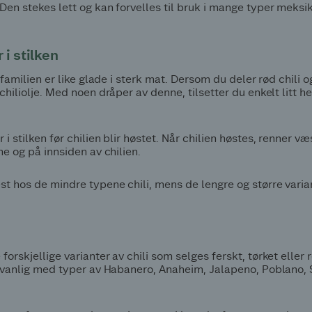
Den stekes lett og kan forvelles til bruk i mange typer meksi
 i stilken
i familien er like glade i sterk mat. Dersom du deler rød chili og
 chiliolje. Med noen dråper av denne, tilsetter du enkelt litt h
 i stilken før chilien blir høstet. Når chilien høstes, renner
ne og på innsiden av chilien.
st hos de mindre typene chili, mens de lengre og større vari
orskjellige varianter av chili som selges ferskt, tørket eller røk
e uvanlig med typer av Habanero, Anaheim, Jalapeno, Poblano