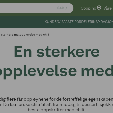
Coop.no
Våre 
Søk
KUNDEAVIS
FASTE FORDELER
INSPIRASJO
 sterkere matopplevelse med chili
En sterkere
pplevelse med 
dig flere får opp øynene for de fortreffelige egenskapene
li. Du kan bruke chili til alt fra middag til dessert, sjekk 
beste oppskrifter med chili.