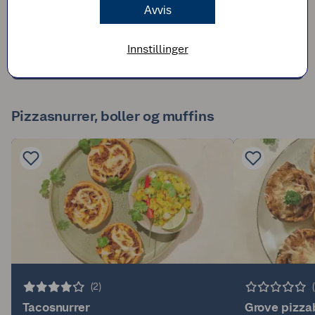
Burritos med kylling
Avvis
Innstillinger
30min
Enkel
Pizzasnurrer, boller og muffins
(2)
Tacosnurrer
Grove pizza