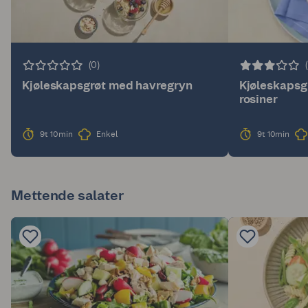
(0)
Kjøleskapsgrøt med havregryn
Kjøleskapsg
rosiner
9t 10min
Enkel
9t 10min
Mettende salater