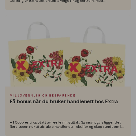
Derfor gjør Extra det enkelt å velge riktig solkrem. Med
Solfaktorrabatt får du nemlig høyere rabatt jo høyere solfaktor du
velger!
MILJØVENNLIG OG BESPARENDE
Få bonus når du bruker handlenett hos Extra
– I Coop er vi opptatt av reelle miljøtiltak. Sannsynligvis ligger det
flere tusen nokså ubrukte handlenett i skuffer og skap rundt om i
landet. Coop ønsker at handlenettene folk kjøper skal bli brukt, og
vi gir derfor medlemmene 1 krone i gjenbruksbonus når de