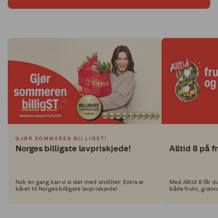
GJØR SOMMEREN BILLIGST!
Norges billigste lavpriskjede!
Alltid 8 på f
Nok en gang kan vi si det med stolthet: Extra er
Med Alltid 8 får d
kåret til Norges billigste lavpriskjede!
både frukt, grøn
endres med jevn