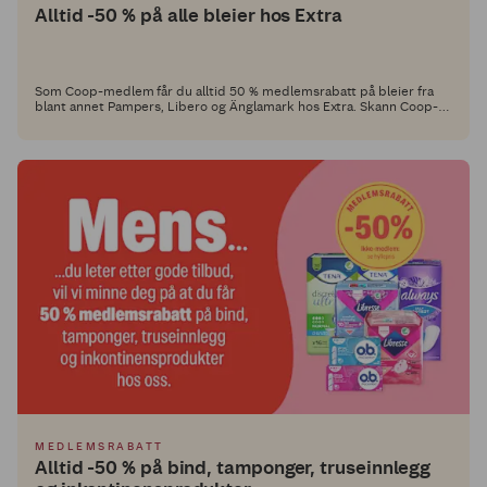
Alltid -50 % på alle bleier hos Extra
Som Coop-medlem får du alltid 50 % medlemsrabatt på bleier fra
blant annet Pampers, Libero og Änglamark hos Extra. Skann Coop-
appen i kassa og gjør bleiene billig!
MEDLEMSRABATT
Alltid -50 % på bind, tamponger, truseinnlegg