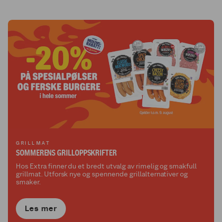
gjenbruker nettene.
GRILLMAT
SOMMERENS GRILLOPPSKRIFTER
Hos Extra finner du et bredt utvalg av rimelig og smakfull
grillmat. Utforsk nye og spennende grillalternativer og
smaker.
Les mer