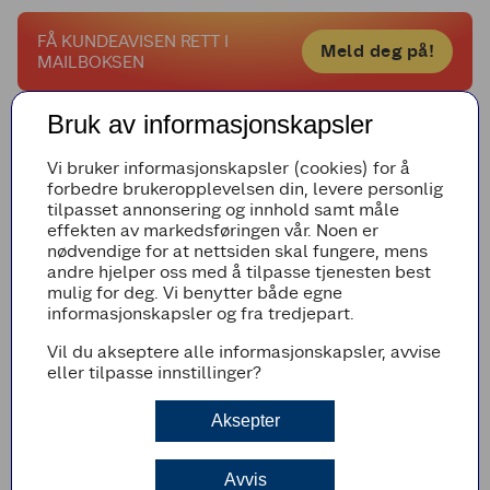
FÅ KUNDEAVISEN RETT I
Meld deg på!
MAILBOKSEN
Bruk av informasjonskapsler
LES FLERE OPPSKRIFTER
Vi bruker informasjonskapsler (cookies) for å
forbedre brukeropplevelsen din, levere personlig
tilpasset annonsering og innhold samt måle
effekten av markedsføringen vår. Noen er
nødvendige for at nettsiden skal fungere, mens
andre hjelper oss med å tilpasse tjenesten best
mulig for deg. Vi benytter både egne
informasjonskapsler og fra tredjepart.
SUNN MIDDAG
FRUKT OG GRØNT
Vil du akseptere alle informasjonskapsler, avvise
eller tilpasse innstillinger?
Aksepter
Avvis