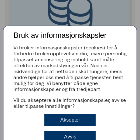
Bruk av informasjonskapsler
Logg inn og overfør til konto
Vi bruker informasjonskapsler (cookies) for å
Når kjøpeutbyttet er klart til utbetaling,
forbedre brukeropplevelsen din, levere personlig
logger du inn på medlemskontoen din og
tilpasset annonsering og innhold samt måle
overfører beløpet til din egen konto.
effekten av markedsføringen vår. Noen er
nødvendige for at nettsiden skal fungere, mens
andre hjelper oss med å tilpasse tjenesten best
mulig for deg. Vi benytter både egne
informasjonskapsler og fra tredjepart.
Du har full kontroll – og pengene står klare når du
Vil du akseptere alle informasjonskapsler, avvise
vil bruke dem etter opptjeningsåret.
eller tilpasse innstillinger?
Aksepter
Hva kan du få i kjøpeutbytte?
Avvis
Hvor mye kjøpeutbytte du får, avhenger av hvor mye