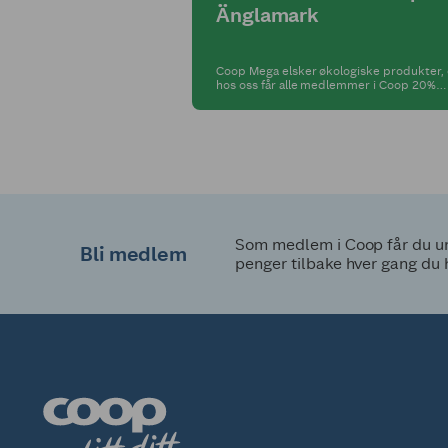
Änglamark
Coop Mega elsker økologiske produkter,
hos oss får alle medlemmer i Coop 20%
medlemsrabatt på alt fra Änglamark-seri
Som medlem i Coop får du uni
Bli medlem
penger tilbake hver gang du 