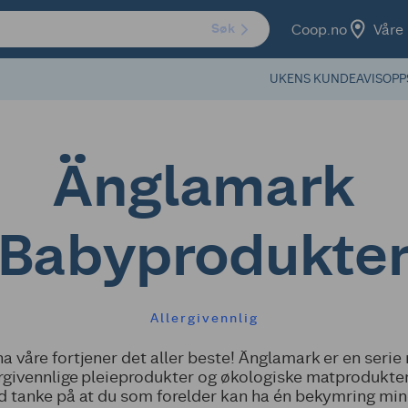
Coop.no
Våre 
Søk
UKENS KUNDEAVIS
OPP
Änglamark
Babyprodukte
Allergivennlig
a våre fortjener det aller beste! Änglamark er en seri
ergivennlige pleieprodukter og økologiske matprodukter.
 tanke på at du som forelder kan ha én bekymring min