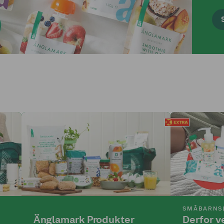
SMÅBARNS
Änglamark Produkter
Derfor v