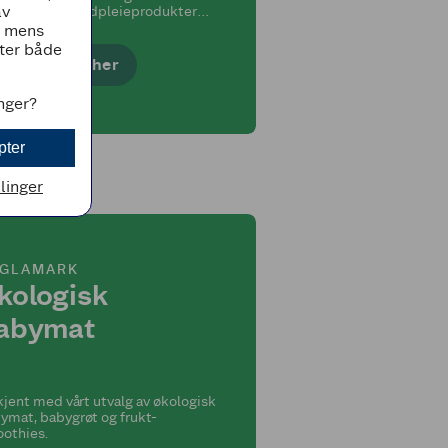
av
ergivennlige hudpleieprodukter
 baby.
, mens
tter både
Se utvalget her
inger?
pter
llinger
GLAMARK
kologisk
abymat
 kjent med vårt utvalg av økologisk
ymat, babygrøt og frukt-
othies.