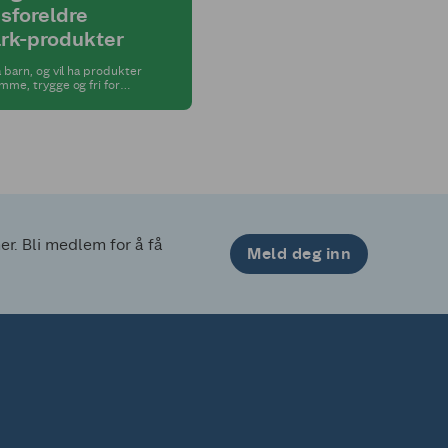
sforeldre
rk-produkter
 barn, og vil ha produkter
me, trygge og fri for
emikalier. Se etter
Extra.
. Bli medlem for å få 
Meld deg inn