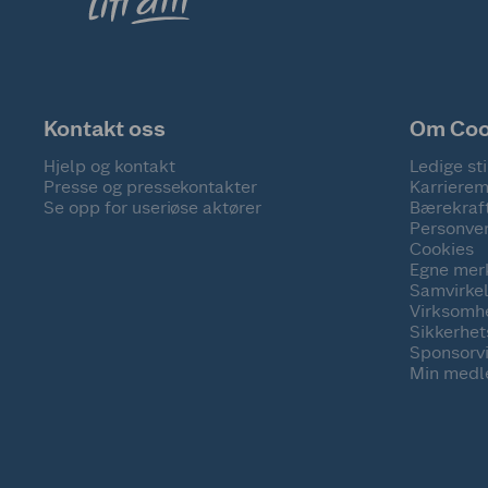
Kontakt oss
Om Co
Hjelp og kontakt
Ledige sti
Presse og pressekontakter
Karrierem
Se opp for useriøse aktører
Bærekraf
Personve
Cookies
Egne mer
Samvirke
Virksomh
Sikkerhe
Sponsorv
Min medl