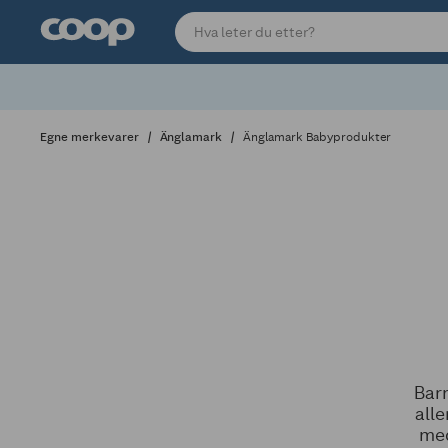
Egne merkevarer
Änglamark
Änglamark Babyprodukter
Barn
all
med