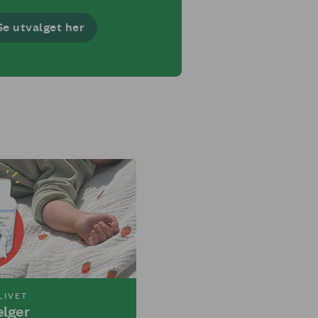
Se utvalget her
LIVET
elger