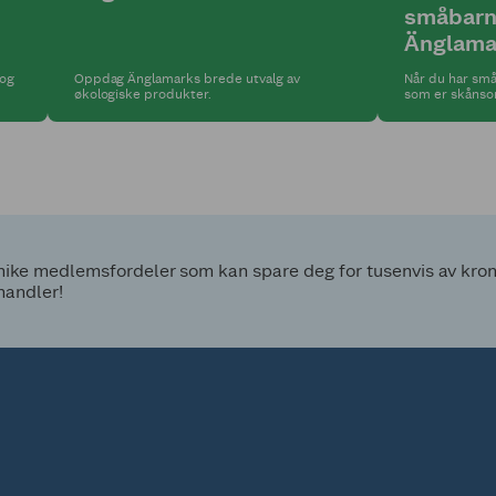
småbarn
Änglama
 og
Oppdag Änglamarks brede utvalg av
Når du har små
økologiske produkter.
som er skånsom
en.
unødvendige kj
Änglamark hos 
ke medlemsfordeler som kan spare deg for tusenvis av kroner
handler!