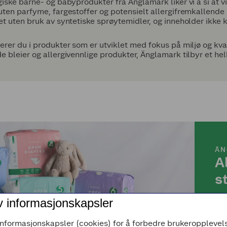
iske barne- og babyprodukter fra Änglamark liker vi å si at v
ten parfyme, fargestoffer og potensielt allergifremkallende s
t uten bruk av syntetiske sprøytemidler, og inneholder ikke ku
rer du i produkter som er utviklet med fokus på miljø og kva
 bleier og allergivennlige produkter, Änglamark tilbyr et helh
ÄN
A
s
v informasjonskapsler
Bli
informasjonskapsler (cookies) for å forbedre brukeropplevels
Sva