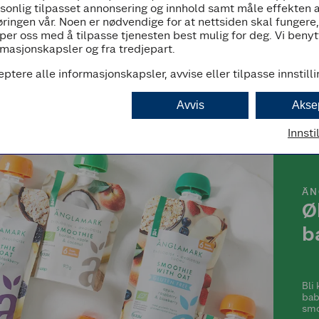
rsonlig tilpasset annonsering og innhold samt måle effekten 
all
for
ringen vår. Noen er nødvendige for at nettsiden skal fungere
per oss med å tilpasse tjenesten best mulig for deg. Vi beny
masjonskapsler og fra tredjepart.
eptere alle informasjonskapsler, avvise eller tilpasse innstill
Avvis
Akse
Innsti
ÄN
Ø
b
Bli
bab
smo