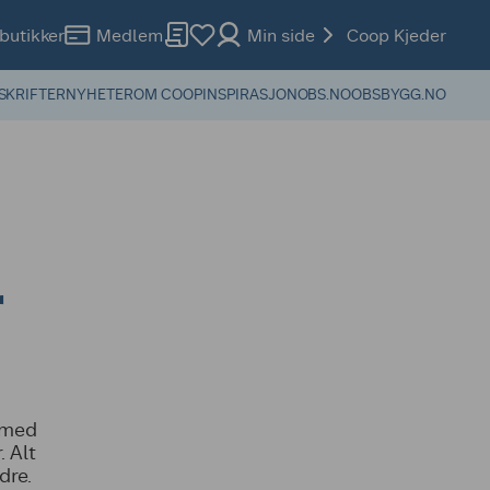
butikker
Medlem
Min side
Coop Kjeder
SKRIFTER
NYHETER
OM COOP
INSPIRASJON
OBS.NO
OBSBYGG.NO
r
e med
 Alt
dre.