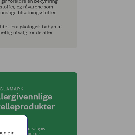
i gir foreldre én bekymring
toffer, og rå
varene som
nstige tilsetningsstoffer.
litet. Fra økologisk babymat
etlig utvalg for de aller
GLAMARK
llergivennlige
telleprodukter
 kjent med vårt utvalg av
en din,
nemerkede bleier og