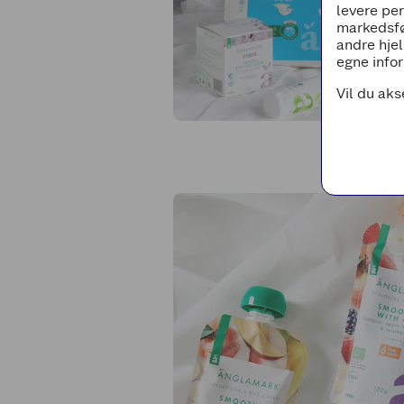
levere pe
markedsfø
andre hjel
egne infor
Vil du aks