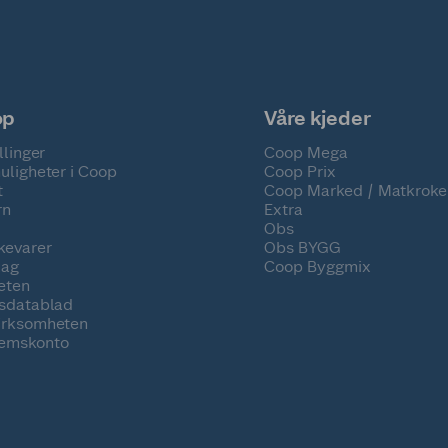
op
Våre kjeder
llinger
Coop Mega
uligheter i Coop
Coop Prix
t
Coop Marked / Matkroke
rn
Extra
Obs
kevarer
Obs BYGG
lag
Coop Byggmix
eten
tsdatablad
irksomheten
emskonto