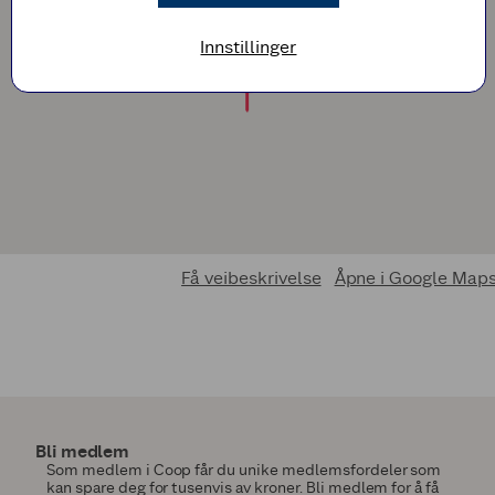
Innstillinger
Få veibeskrivelse
Åpne i Google Map
Bli medlem
Som medlem i Coop får du unike medlemsfordeler som
kan spare deg for tusenvis av kroner. Bli medlem for å få