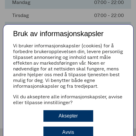
Mandag
07:00 - 22:00
Tirsdag
07:00 - 22:00
Onsdag
07:00 - 22:00
Bruk av informasjonskapsler
Torsdag
07:00 - 22:00
Vi bruker informasjonskapsler (cookies) for å
forbedre brukeropplevelsen din, levere personlig
Fredag
07:00 - 22:00
tilpasset annonsering og innhold samt måle
effekten av markedsføringen vår. Noen er
Lørdag
08:00 - 20:00
nødvendige for at nettsiden skal fungere, mens
andre hjelper oss med å tilpasse tjenesten best
mulig for deg. Vi benytter både egne
informasjonskapsler og fra tredjepart.
Avvikende åpningstider
Vil du akseptere alle informasjonskapsler, avvise
Det er ingen avvikende åpningstider i nærmeste fremtid
eller tilpasse innstillinger?
Veibeskrivelse
Aksepter
Avvis