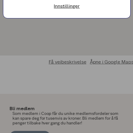
Innstillinger
Få veibeskrivelse
Åpne i Google Map
Bli medlem
Som medlem i Coop får du unike medlemsfordeler som
kan spare deg for tusenvis av kroner. Bli medlem for å få
penger tilbake hver gang du handler!