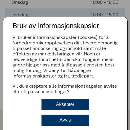
Onsdag
10:00 - 18:00
Torsdag
10:00 - 18:00
Bruk av informasjonskapsler
Fredag
10:00 - 18:00
Vi bruker informasjonskapsler (cookies) for å
Lørdag
10:00 - 18:00
forbedre brukeropplevelsen din, levere personlig
tilpasset annonsering og innhold samt måle
Søndag
Stengt
effekten av markedsføringen vår. Noen er
nødvendige for at nettsiden skal fungere, mens
andre hjelper oss med å tilpasse tjenesten best
mulig for deg. Vi benytter både egne
Avvikende åpningstider
informasjonskapsler og fra tredjepart.
Det er ingen avvikende åpningstider i nærmeste fremtid
Vil du akseptere alle informasjonskapsler, avvise
eller tilpasse innstillinger?
Veibeskrivelse
Aksepter
Avvis