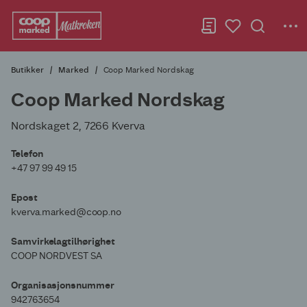
Butikker
Marked
Coop Marked Nordskag
Coop Marked Nordskag
Nordskaget 2, 7266 Kverva
Telefon
+47 97 99 49 15
Epost
kverva.marked@coop.no
Samvirkelagtilhørighet
COOP NORDVEST SA
Organisasjonsnummer
942763654