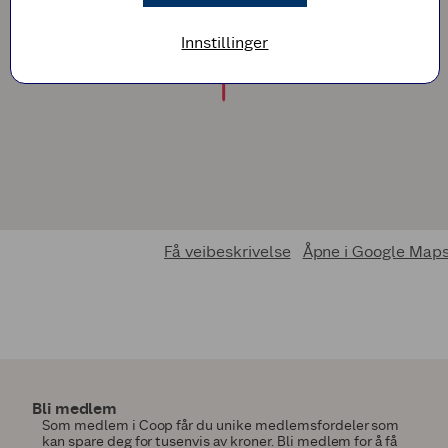
Innstillinger
Få veibeskrivelse
Åpne i Google Map
Bli medlem
Som medlem i Coop får du unike medlemsfordeler som
kan spare deg for tusenvis av kroner. Bli medlem for å få