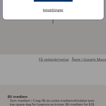
Innstillinger
Få veibeskrivelse
Åpne i Google Map
Bli medlem
Som medlem i Coop får du unike medlemsfordeler som
kan spare deg for tusenvis av kroner. Bli medlem for å få