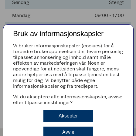
Søndag
Stengt
Mandag
09:00 - 17:00
Tirsdag
09:00 - 17:00
Bruk av informasjonskapsler
Onsdag
09:00 - 17:00
Vi bruker informasjonskapsler (cookies) for å
forbedre brukeropplevelsen din, levere personlig
Torsdag
09:00 - 17:00
tilpasset annonsering og innhold samt måle
effekten av markedsføringen vår. Noen er
Fredag
09:00 - 17:00
nødvendige for at nettsiden skal fungere, mens
andre hjelper oss med å tilpasse tjenesten best
mulig for deg. Vi benytter både egne
informasjonskapsler og fra tredjepart.
Avvikende åpningstider
Vil du akseptere alle informasjonskapsler, avvise
Det er ingen avvikende åpningstider i nærmeste fremtid
eller tilpasse innstillinger?
Veibeskrivelse
Aksepter
Avvis