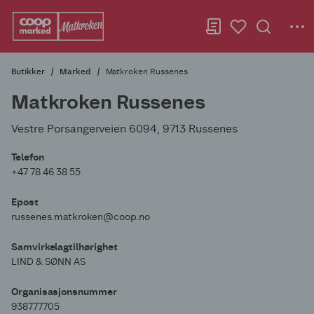
Butikker
Marked
Matkroken Russenes
Matkroken Russenes
Vestre Porsangerveien 6094, 9713 Russenes
Telefon
+47 78 46 38 55
Epost
russenes.matkroken@coop.no
Samvirkelagtilhørighet
LIND & SØNN AS
Organisasjonsnummer
938777705