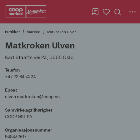
Butikker
Marked
Matkroken Ulven
Matkroken Ulven
Karl Staaffs vei 2a, 0665 Oslo
Telefon
+47 22 64 74 24
Epost
ulven.matkroken@coop.no
Samvirkelagtilhørighet
COOP ØST SA
Organisasjonsnummer
948432617