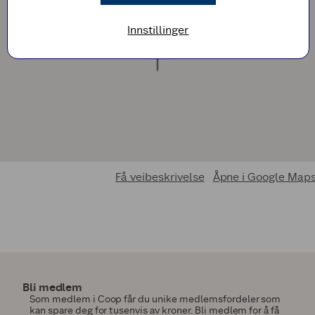
Innstillinger
Få veibeskrivelse
Åpne i Google Map
Bli medlem
Som medlem i Coop får du unike medlemsfordeler som
kan spare deg for tusenvis av kroner. Bli medlem for å få