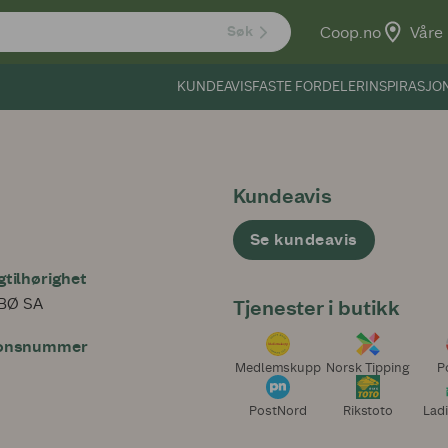
Coop.no
Våre 
Søk
KUNDEAVIS
FASTE FORDELER
INSPIRASJO
Kundeavis
Se kundeavis
tilhørighet
BØ SA
Tjenester i butikk
jonsnummer
Medlemskupp
Norsk Tipping
P
PostNord
Rikstoto
Ladi