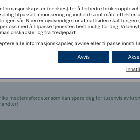
informasjonskapsler (cookies) for å forbedre brukeropplevels
08:00 - 21:00
rsonlig tilpasset annonsering og innhold samt måle effekten 
ringen vår. Noen er nødvendige for at nettsiden skal fungere
per oss med å tilpasse tjenesten best mulig for deg. Vi beny
masjonskapsler og fra tredjepart.
eptere alle informasjonskapsler, avvise eller tilpasse innstill
d
Avvis
Akse
Innsti
ke medlemsfordeler som kan spare deg for tusenvis av kroner
handler!