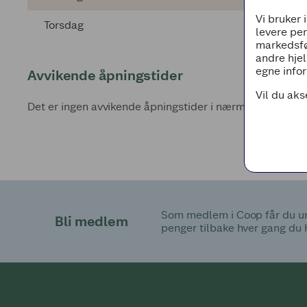
Vi bruker 
Torsdag
levere pe
markedsfø
andre hjel
egne infor
Avvikende åpningstider
Vil du aks
Det er ingen avvikende åpningstider i nærmeste fremti
Som medlem i Coop får du uni
Bli medlem
penger tilbake hver gang du 