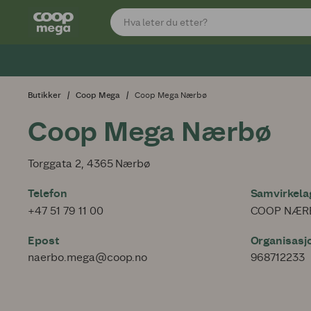
Butikker
Coop Mega
Coop Mega Nærbø
Coop Mega Nærbø
Torggata 2, 4365 Nærbø
Telefon
Samvirkelag
+47 51 79 11 00
COOP NÆR
Epost
Organisas
naerbo.mega@coop.no
968712233