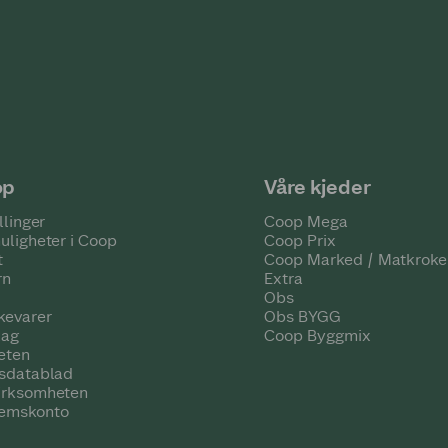
op
Våre kjeder
llinger
Coop Mega
uligheter i Coop
Coop Prix
t
Coop Marked / Matkroke
rn
Extra
Obs
kevarer
Obs BYGG
lag
Coop Byggmix
eten
tsdatablad
irksomheten
emskonto