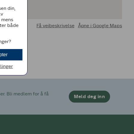
en din,
av
, mens
tter både
Få veibeskrivelse
Åpne i Google Maps
inger?
pter
llinger
. Bli medlem for å få 
Meld deg inn