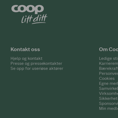
Kontakt oss
Om Co
Hjelp og kontakt
Ledige sti
Presse og pressekontakter
Karrierem
Se opp for useriøse aktører
Bærekraf
Personve
Cookies
Egne mer
Samvirke
Virksomh
Sikkerhe
Sponsorv
Min medl