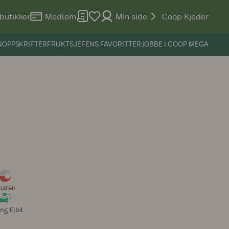
butikker
Medlem
Min side
Coop Kjeder
N
OPPSKRIFTER
FRUKTSJEFENS FAVORITTER
JOBBE I COOP MEGA
osten
ng Elbil