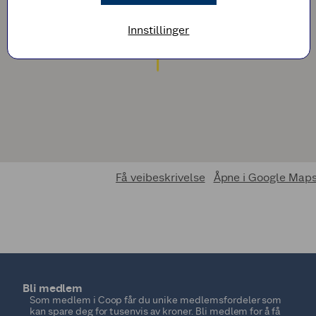
Innstillinger
Få veibeskrivelse
Åpne i Google Map
Bli medlem
Som medlem i Coop får du unike medlemsfordeler som
kan spare deg for tusenvis av kroner. Bli medlem for å få