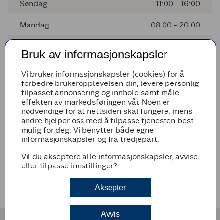
Søndag
11:00 - 16:00
Mandag
08:00 - 20:00
Tirsdag
08:00 - 20:00
Bruk av informasjonskapsler
Onsdag
08:00 - 20:00
Vi bruker informasjonskapsler (cookies) for å
forbedre brukeropplevelsen din, levere personlig
Torsdag
08:00 - 20:00
tilpasset annonsering og innhold samt måle
effekten av markedsføringen vår. Noen er
Fredag
08:00 - 21:00
nødvendige for at nettsiden skal fungere, mens
andre hjelper oss med å tilpasse tjenesten best
mulig for deg. Vi benytter både egne
informasjonskapsler og fra tredjepart.
Avvikende åpningstider
Vil du akseptere alle informasjonskapsler, avvise
Det er ingen avvikende åpningstider i nærmeste fremtid
eller tilpasse innstillinger?
Veibeskrivelse
Aksepter
Avvis