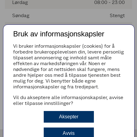
Lørdag
08:00 - 23:00
Søndag
Stengt
Mandag
07:00 - 23:00
Bruk av informasjonskapsler
Tirsdag
07:00 - 23:00
Vi bruker informasjonskapsler (cookies) for å
forbedre brukeropplevelsen din, levere personlig
Onsdag
07:00 - 23:00
tilpasset annonsering og innhold samt måle
effekten av markedsføringen vår. Noen er
Torsdag
07:00 - 23:00
nødvendige for at nettsiden skal fungere, mens
andre hjelper oss med å tilpasse tjenesten best
mulig for deg. Vi benytter både egne
informasjonskapsler og fra tredjepart.
Avvikende åpningstider
Vil du akseptere alle informasjonskapsler, avvise
Det er ingen avvikende åpningstider i nærmeste fremtid
eller tilpasse innstillinger?
Veibeskrivelse
Aksepter
Avvis