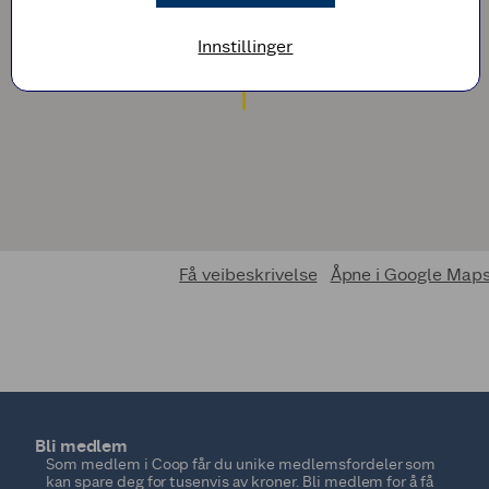
Innstillinger
Få veibeskrivelse
Åpne i Google Map
Bli medlem
Som medlem i Coop får du unike medlemsfordeler som
kan spare deg for tusenvis av kroner. Bli medlem for å få