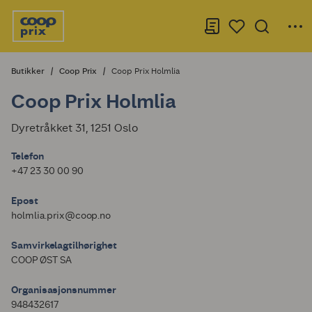
Butikker
Coop Prix
Coop Prix Holmlia
Coop Prix Holmlia
Dyretråkket 31, 1251 Oslo
Telefon
+47 23 30 00 90
Epost
holmlia.prix@coop.no
Samvirkelagtilhørighet
COOP ØST SA
Organisasjonsnummer
948432617