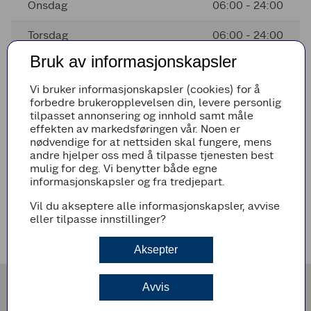
Onsdag
06:00 - 24:00
Torsdag
06:00 - 24:00
Bruk av informasjonskapsler
Fredag
06:00 - 24:00
Vi bruker informasjonskapsler (cookies) for å
Lørdag
06:00 - 24:00
forbedre brukeropplevelsen din, levere personlig
tilpasset annonsering og innhold samt måle
Søndag
Stengt
effekten av markedsføringen vår. Noen er
nødvendige for at nettsiden skal fungere, mens
andre hjelper oss med å tilpasse tjenesten best
mulig for deg. Vi benytter både egne
Avvikende åpningstider
informasjonskapsler og fra tredjepart.
Det er ingen avvikende åpningstider i nærmeste fremtid
Vil du akseptere alle informasjonskapsler, avvise
eller tilpasse innstillinger?
Veibeskrivelse
Aksepter
Avvis