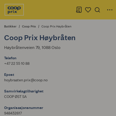
Butikker
Coop Prix
Coop Prix Høybråten
Coop Prix Høybråten
Høybråtenveien 79, 1088 Oslo
Telefon
+47 22 55 10 88
Epost
hoybraaten.prix@coop.no
Samvirkelagtilhørighet
COOP ØST SA
Organisasjonsnummer
948432617