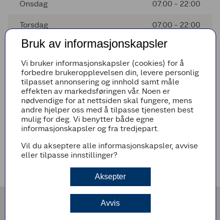
Onsdag
07:00 - 22:00
Torsdag
07:00 - 22:00
Bruk av informasjonskapsler
Fredag
07:00 - 22:00
Vi bruker informasjonskapsler (cookies) for å
Lørdag
08:00 - 21:00
forbedre brukeropplevelsen din, levere personlig
tilpasset annonsering og innhold samt måle
Søndag
Stengt
effekten av markedsføringen vår. Noen er
nødvendige for at nettsiden skal fungere, mens
andre hjelper oss med å tilpasse tjenesten best
mulig for deg. Vi benytter både egne
Avvikende åpningstider
informasjonskapsler og fra tredjepart.
Det er ingen avvikende åpningstider i nærmeste fremtid
Vil du akseptere alle informasjonskapsler, avvise
eller tilpasse innstillinger?
Veibeskrivelse
Aksepter
Avvis