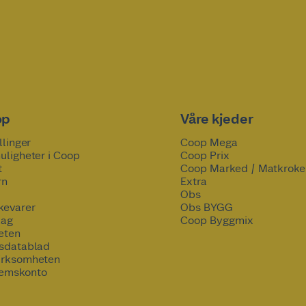
op
Våre kjeder
llinger
Coop Mega
uligheter i Coop
Coop Prix
t
Coop Marked / Matkroke
rn
Extra
Obs
kevarer
Obs BYGG
lag
Coop Byggmix
eten
tsdatablad
irksomheten
emskonto