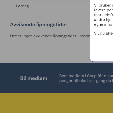
Vi bruker 
Lørdag
levere pe
markedsfø
andre hjel
Avvikende åpningstider
egne infor
Vil du aks
Det er ingen avvikende åpningstider i nærmeste fremti
Som medlem i Coop får du uni
Bli medlem
penger tilbake hver gang du 