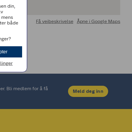
en din,
av
, mens
Få veibeskrivelse
Åpne i Google Maps
tter både
inger?
pter
llinger
. Bli medlem for å få 
Meld deg inn