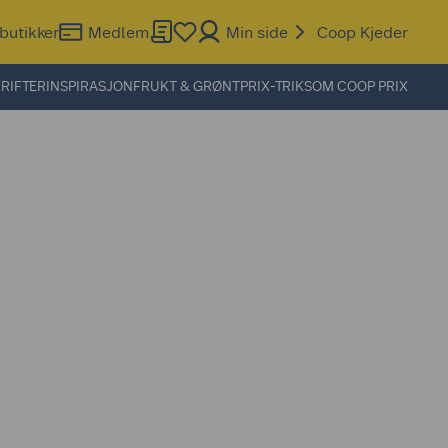
butikker
Medlem
Min side
Coop Kjeder
RIFTER
INSPIRASJON
FRUKT & GRØNT
PRIX-TRIKS
OM COOP PRIX