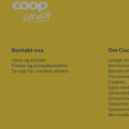
Kontakt oss
Om Co
Hjelp og kontakt
Ledige sti
Presse og pressekontakter
Karrierem
Se opp for useriøse aktører
Bærekraf
Personve
Cookies
Egne mer
Samvirke
Virksomh
Sikkerhe
Sponsorv
Min medl