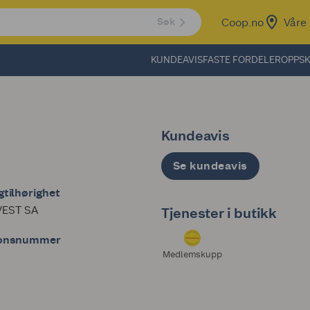
Coop.no
Våre 
Søk
KUNDEAVIS
FASTE FORDELER
OPPSK
Kundeavis
Se kundeavis
tilhørighet
EST SA
Tjenester i butikk
jonsnummer
Medlemskupp