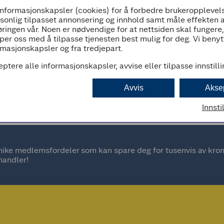
informasjonskapsler (cookies) for å forbedre brukeropplevels
06:00 - 24:00
rsonlig tilpasset annonsering og innhold samt måle effekten 
ringen vår. Noen er nødvendige for at nettsiden skal fungere
per oss med å tilpasse tjenesten best mulig for deg. Vi beny
masjonskapsler og fra tredjepart.
eptere alle informasjonskapsler, avvise eller tilpasse innstill
d
Avvis
Akse
Innsti
ke medlemsfordeler som kan spare deg for tusenvis av kroner
handler!