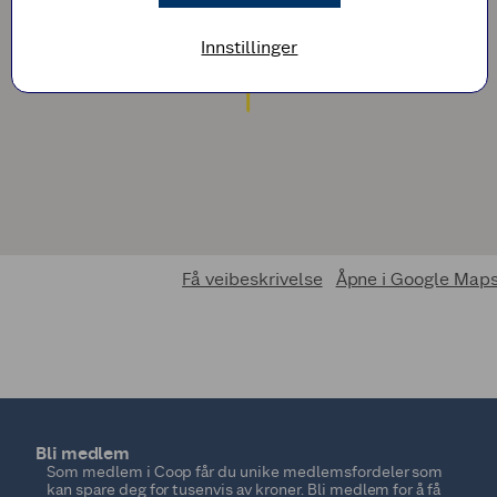
Innstillinger
Få veibeskrivelse
Åpne i Google Map
Bli medlem
Som medlem i Coop får du unike medlemsfordeler som
kan spare deg for tusenvis av kroner. Bli medlem for å få