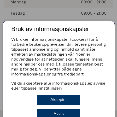
Mandag
09:00 - 21:00
Tirsdag
09:00 - 21:00
Onsdag
09:00 - 21:00
Bruk av informasjonskapsler
Torsdag
09:00 - 21:00
Vi bruker informasjonskapsler (cookies) for å
forbedre brukeropplevelsen din, levere personlig
Fredag
09:00 - 21:00
tilpasset annonsering og innhold samt måle
effekten av markedsføringen vår. Noen er
Lørdag
09:00 - 20:00
nødvendige for at nettsiden skal fungere, mens
andre hjelper oss med å tilpasse tjenesten best
mulig for deg. Vi benytter både egne
informasjonskapsler og fra tredjepart.
Avvikende åpningstider
Vil du akseptere alle informasjonskapsler, avvise
Det er ingen avvikende åpningstider i nærmeste fremtid
eller tilpasse innstillinger?
Veibeskrivelse
Aksepter
Avvis