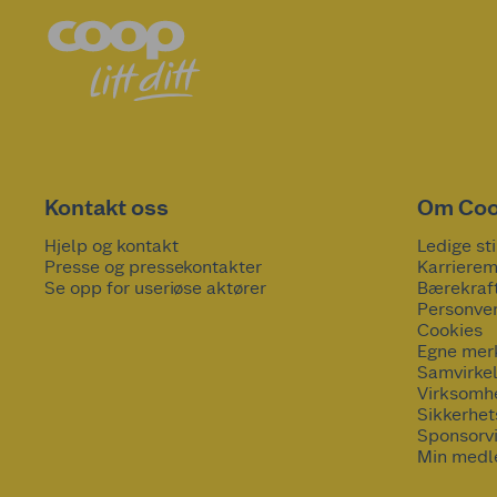
Kontakt oss
Om Co
Hjelp og kontakt
Ledige sti
Presse og pressekontakter
Karrierem
Se opp for useriøse aktører
Bærekraf
Personve
Cookies
Egne mer
Samvirke
Virksomh
Sikkerhe
Sponsorv
Min medl