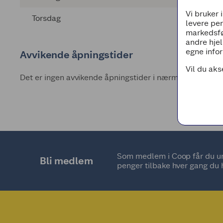
Vi bruker 
Torsdag
levere pe
markedsfø
andre hjel
egne infor
Avvikende åpningstider
Vil du aks
Det er ingen avvikende åpningstider i nærmeste fremti
Som medlem i Coop får du uni
Bli medlem
penger tilbake hver gang du 