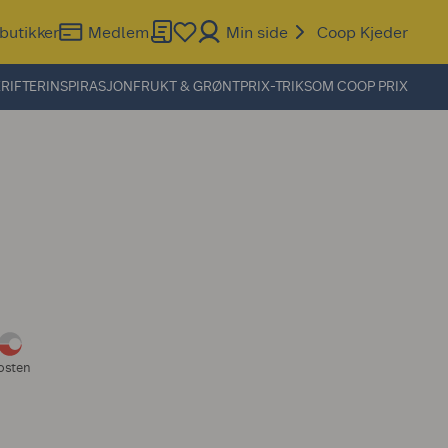
butikker
Medlem
Min side
Coop Kjeder
RIFTER
INSPIRASJON
FRUKT & GRØNT
PRIX-TRIKS
OM COOP PRIX
osten