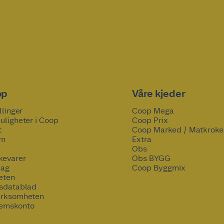
op
Våre kjeder
llinger
Coop Mega
uligheter i Coop
Coop Prix
t
Coop Marked / Matkroke
rn
Extra
Obs
kevarer
Obs BYGG
lag
Coop Byggmix
eten
tsdatablad
irksomheten
emskonto