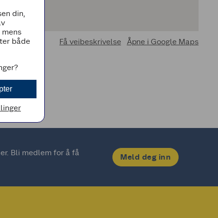
en din,
av
, mens
tter både
Få veibeskrivelse
Åpne i Google Maps
inger?
pter
llinger
. Bli medlem for å få 
Meld deg inn