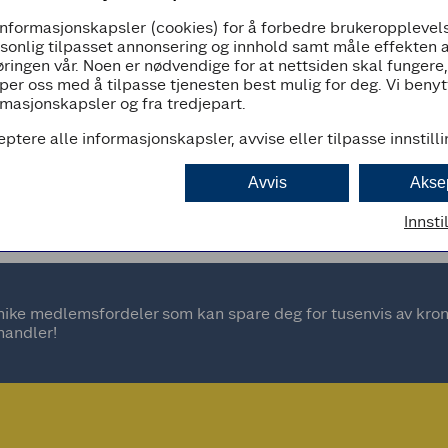
informasjonskapsler (cookies) for å forbedre brukeropplevels
08:00 - 22:00
rsonlig tilpasset annonsering og innhold samt måle effekten 
ringen vår. Noen er nødvendige for at nettsiden skal fungere
per oss med å tilpasse tjenesten best mulig for deg. Vi beny
masjonskapsler og fra tredjepart.
eptere alle informasjonskapsler, avvise eller tilpasse innstill
d
Avvis
Akse
Innsti
ke medlemsfordeler som kan spare deg for tusenvis av kroner
handler!