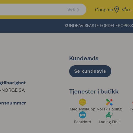
Coop.no
Våre 
Søk
KUNDEAVIS
FASTE FORDELER
OPPSK
Kundeavis
Se kundeavis
tilhørighet
-NORGE SA
Tjenester i butikk
jonsnummer
Medlemskupp
Norsk Tipping
P
PostNord
Lading Elbil