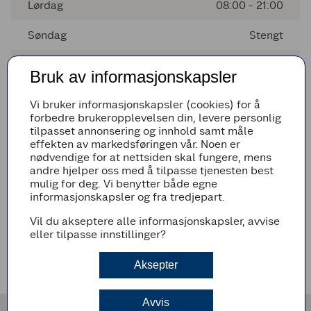
Lørdag
08:00 - 21:00
Søndag
Stengt
Mandag
07:00 - 22:00
Bruk av informasjonskapsler
Tirsdag
07:00 - 22:00
Vi bruker informasjonskapsler (cookies) for å
forbedre brukeropplevelsen din, levere personlig
Onsdag
07:00 - 22:00
tilpasset annonsering og innhold samt måle
effekten av markedsføringen vår. Noen er
Torsdag
07:00 - 22:00
nødvendige for at nettsiden skal fungere, mens
andre hjelper oss med å tilpasse tjenesten best
mulig for deg. Vi benytter både egne
informasjonskapsler og fra tredjepart.
Avvikende åpningstider
Vil du akseptere alle informasjonskapsler, avvise
Det er ingen avvikende åpningstider i nærmeste fremtid
eller tilpasse innstillinger?
Veibeskrivelse
Aksepter
Avvis