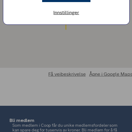
Innstillinger
Få veibeskrivelse
Åpne i Google Map
Bli medlem
Som medlem i Coop får du unike medlemsfordeler som
kan spare deg for tusenvis av kroner. Bli medlem for å få