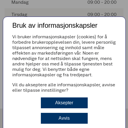
Mandag
09:00 - 20:00
Tirsdag
09:00 - 20:00
Bruk av informasjonskapsler
Onsdag
09:00 - 20:00
Vi bruker informasjonskapsler (cookies) for å
Torsdag
09:00 - 20:00
forbedre brukeropplevelsen din, levere personlig
tilpasset annonsering og innhold samt måle
Fredag
09:00 - 20:00
effekten av markedsføringen vår. Noen er
nødvendige for at nettsiden skal fungere, mens
andre hjelper oss med å tilpasse tjenesten best
mulig for deg. Vi benytter både egne
Avvikende åpningstider
informasjonskapsler og fra tredjepart.
Det er ingen avvikende åpningstider i nærmeste fremtid
Vil du akseptere alle informasjonskapsler, avvise
eller tilpasse innstillinger?
Veibeskrivelse
Aksepter
Avvis