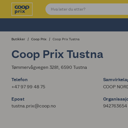
Butikker
Coop Prix
Coop Prix Tustna
Coop Prix Tustna
Tømmervågvegen 3281, 6590 Tustna
Telefon
Samvirkelag
+47 97 99 48 75
COOP NORD
Epost
Organisas
tustna.prix@coop.no
942763654