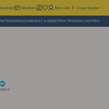
butikker
Medlem
Min side
Coop Kjeder
RIFTER
INSPIRASJON
FRUKT & GRØNT
PRIX-TRIKS
OM COOP PRIX
stNord