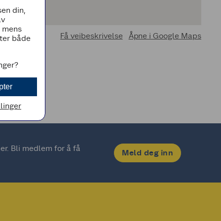
en din,
av
, mens
Få veibeskrivelse
Åpne i Google Maps
tter både
inger?
pter
llinger
. Bli medlem for å få 
Meld deg inn