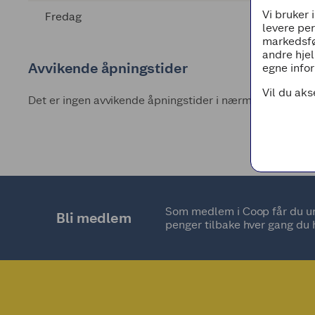
Vi bruker 
Fredag
levere pe
markedsfø
andre hjel
Avvikende åpningstider
egne infor
Vil du aks
Det er ingen avvikende åpningstider i nærmeste fremti
Som medlem i Coop får du uni
Bli medlem
penger tilbake hver gang du 