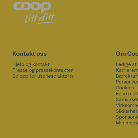
Kontakt oss
Om Co
Hjelp og kontakt
Ledige sti
Presse og pressekontakter
Karrierem
Se opp for useriøse aktører
Bærekraf
Personve
Cookies
Egne mer
Samvirke
Virksomh
Sikkerhe
Sponsorv
Min medl