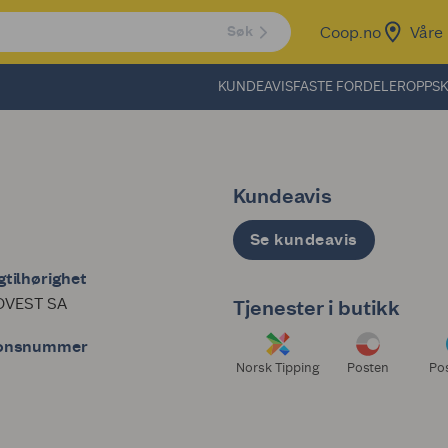
Coop.no
Våre 
Søk
KUNDEAVIS
FASTE FORDELER
OPPSK
Kundeavis
Se kundeavis
tilhørighet
VEST SA
Tjenester i butikk
jonsnummer
Norsk Tipping
Posten
Po