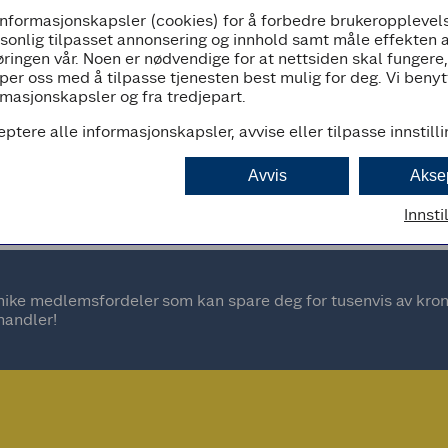
informasjonskapsler (cookies) for å forbedre brukeropplevels
08:00 - 21:00
rsonlig tilpasset annonsering og innhold samt måle effekten 
ringen vår. Noen er nødvendige for at nettsiden skal fungere
per oss med å tilpasse tjenesten best mulig for deg. Vi beny
masjonskapsler og fra tredjepart.
eptere alle informasjonskapsler, avvise eller tilpasse innstill
d
Avvis
Akse
Innsti
ke medlemsfordeler som kan spare deg for tusenvis av kroner
handler!