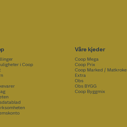
op
Våre kjeder
llinger
Coop Mega
uligheter i Coop
Coop Prix
t
Coop Marked / Matkroke
rn
Extra
Obs
kevarer
Obs BYGG
lag
Coop Byggmix
eten
tsdatablad
irksomheten
emskonto