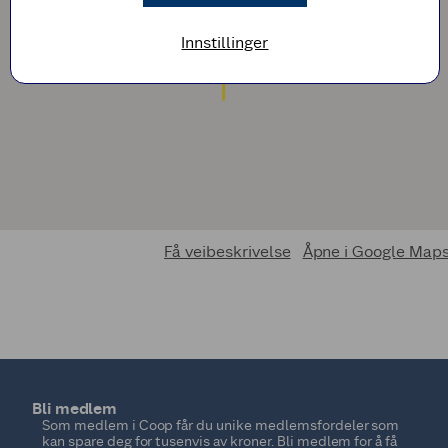
Innstillinger
Få veibeskrivelse
Åpne i Google Map
Bli medlem
Som medlem i Coop får du unike medlemsfordeler som
kan spare deg for tusenvis av kroner. Bli medlem for å få