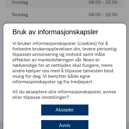
Onsdag
08:00 - 22:00
Torsdag
08:00 - 22:00
Fredag
08:00 - 22:00
Bruk av informasjonskapsler
Lørdag
08:00 - 21:00
Vi bruker informasjonskapsler (cookies) for å
forbedre brukeropplevelsen din, levere personlig
Søndag
Stengt
tilpasset annonsering og innhold samt måle
effekten av markedsføringen vår. Noen er
Mandag
08:00 - 22:00
nødvendige for at nettsiden skal fungere, mens
andre hjelper oss med å tilpasse tjenesten best
mulig for deg. Vi benytter både egne
informasjonskapsler og fra tredjepart.
Avvikende åpningstider
Vil du akseptere alle informasjonskapsler, avvise
Det er ingen avvikende åpningstider i nærmeste fremtid
eller tilpasse innstillinger?
Veibeskrivelse
Aksepter
Avvis