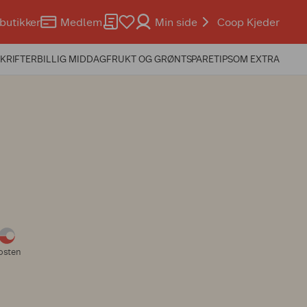
butikker
Medlem
Min side
Coop Kjeder
KRIFTER
BILLIG MIDDAG
FRUKT OG GRØNT
SPARETIPS
OM EXTRA
osten