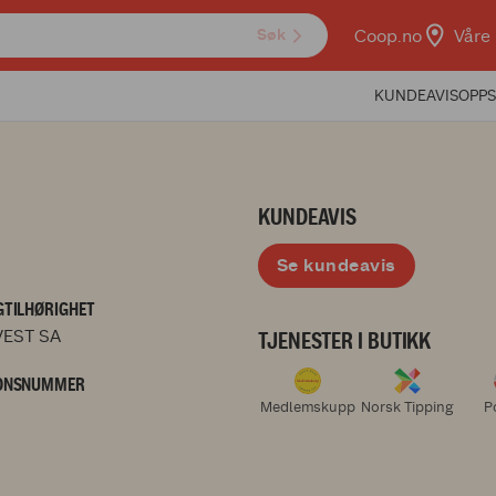
Coop.no
Våre 
Søk
KUNDEAVIS
OPPS
KUNDEAVIS
Se kundeavis
TILHØRIGHET
EST SA
TJENESTER I BUTIKK
ONSNUMMER
Medlemskupp
Norsk Tipping
P