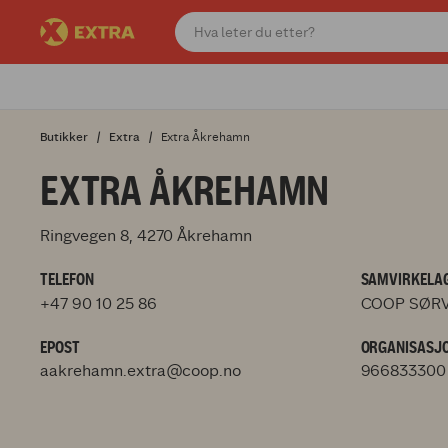
Butikker
Extra
Extra Åkrehamn
EXTRA ÅKREHAMN
Ringvegen 8, 4270 Åkrehamn
TELEFON
SAMVIRKELAG
+47 90 10 25 86
COOP SØRV
EPOST
ORGANISASJ
aakrehamn.extra@coop.no
966833300