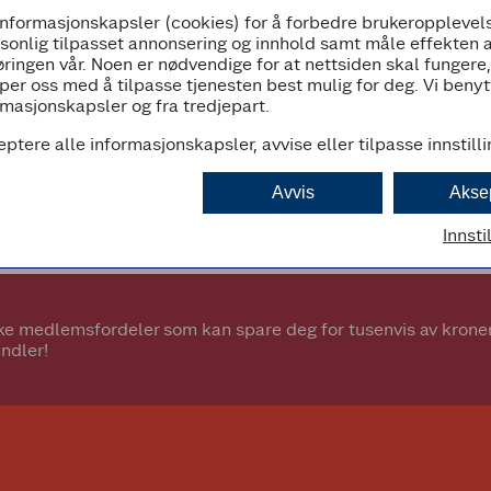
informasjonskapsler (cookies) for å forbedre brukeropplevels
07:00 - 23:00
rsonlig tilpasset annonsering og innhold samt måle effekten 
ringen vår. Noen er nødvendige for at nettsiden skal fungere
per oss med å tilpasse tjenesten best mulig for deg. Vi beny
masjonskapsler og fra tredjepart.
eptere alle informasjonskapsler, avvise eller tilpasse innstill
d
Avvis
Akse
Innsti
e medlemsfordeler som kan spare deg for tusenvis av kroner.
ndler!