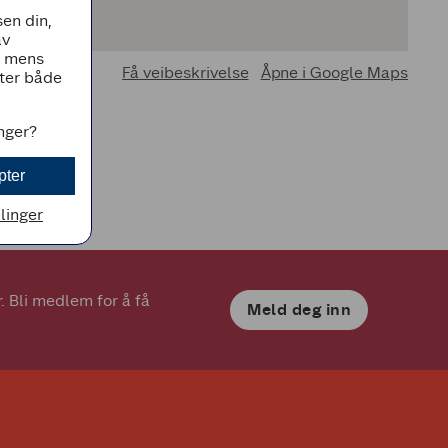
en din,
av
, mens
Få veibeskrivelse
Åpne i Google Maps
tter både
inger?
pter
llinger
 Bli medlem for å få 
Meld deg inn