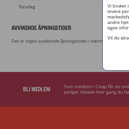
Vi bruker 
Torsdag
levere pe
markedsfø
andre hjel
AVVIKENDE ÅPNINGSTIDER
egne infor
Vil du aks
Det er ingen avvikende åpningstider i nærmeste fremti
Som medlem i Coop får du unik
BLI MEDLEM
penger tilbake hver gang du ha