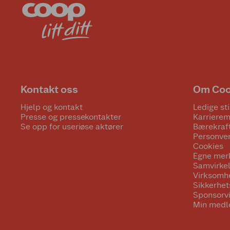
Kontakt oss
Om Co
Hjelp og kontakt
Ledige sti
Presse og pressekontakter
Karrierem
Se opp for useriøse aktører
Bærekraf
Personve
Cookies
Egne mer
Samvirke
Virksomh
Sikkerhe
Sponsorv
Min medl