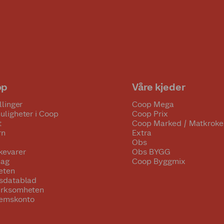
op
Våre kjeder
llinger
Coop Mega
uligheter i Coop
Coop Prix
t
Coop Marked / Matkroke
rn
Extra
Obs
kevarer
Obs BYGG
lag
Coop Byggmix
eten
tsdatablad
irksomheten
emskonto