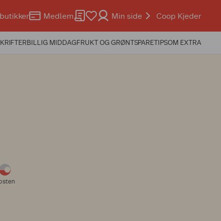
butikker
Medlem
Min side
Coop Kjeder
KRIFTER
BILLIG MIDDAG
FRUKT OG GRØNT
SPARETIPS
OM EXTRA
osten