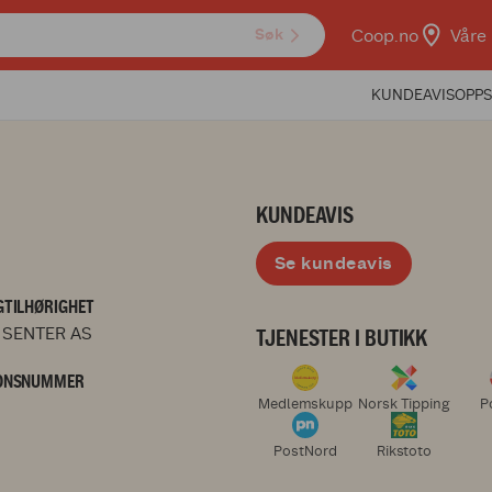
Coop.no
Våre 
Søk
KUNDEAVIS
OPPS
KUNDEAVIS
Se kundeavis
TILHØRIGHET
 SENTER AS
TJENESTER I BUTIKK
ONSNUMMER
Medlemskupp
Norsk Tipping
P
PostNord
Rikstoto