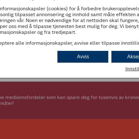
informasjonskapsler (cookies) for å forbedre brukeropplevels
07:00 - 23:00
rsonlig tilpasset annonsering og innhold samt måle effekten 
ringen vår. Noen er nødvendige for at nettsiden skal fungere
per oss med å tilpasse tjenesten best mulig for deg. Vi beny
masjonskapsler og fra tredjepart.
eptere alle informasjonskapsler, avvise eller tilpasse innstill
d
Avvis
Akse
Innsti
e medlemsfordeler som kan spare deg for tusenvis av kroner.
ndler!