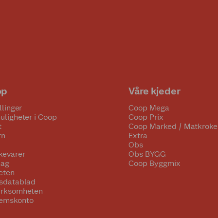
op
Våre kjeder
llinger
Coop Mega
uligheter i Coop
Coop Prix
t
Coop Marked / Matkroke
rn
Extra
Obs
kevarer
Obs BYGG
lag
Coop Byggmix
eten
tsdatablad
irksomheten
emskonto