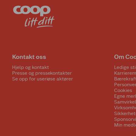
Kontakt oss
Om Co
Hjelp og kontakt
Ledige sti
Presse og pressekontakter
Karrierem
Se opp for useriøse aktører
Bærekraf
Personve
Cookies
Egne mer
Samvirke
Virksomh
Sikkerhe
Sponsorv
Min medl