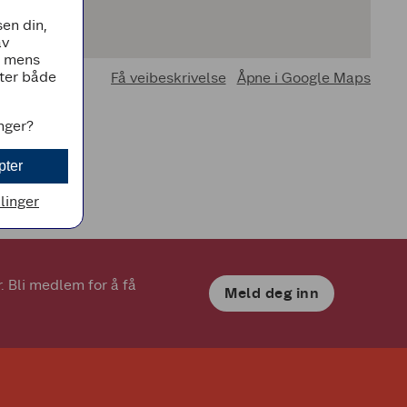
en din,
av
, mens
tter både
Få veibeskrivelse
Åpne i Google Maps
inger?
pter
llinger
 Bli medlem for å få 
Meld deg inn