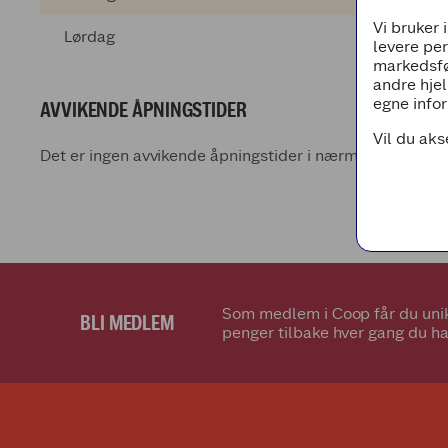
Vi bruker 
Lørdag
levere pe
markedsfø
andre hjel
egne infor
AVVIKENDE ÅPNINGSTIDER
Vil du aks
Det er ingen avvikende åpningstider i nærmeste fremti
Som medlem i Coop får du unik
BLI MEDLEM
penger tilbake hver gang du ha