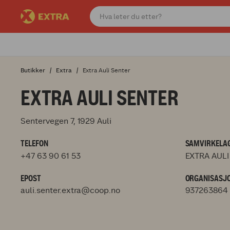
Butikker
Extra
Extra Auli Senter
EXTRA AULI SENTER
Sentervegen 7, 1929 Auli
TELEFON
SAMVIRKELAG
+47 63 90 61 53
EXTRA AULI
EPOST
ORGANISASJ
auli.senter.extra@coop.no
937263864