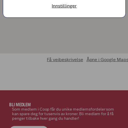
Innstillinger
Få veibeskrivelse
Åpne i Google Map
BLI MEDLEM
Som medlem i Coop får du unike medlemsfordeler som
kan spare deg for tusenvis av kroner. Bli medlem for å få
penger tilbake hver gang du handler!