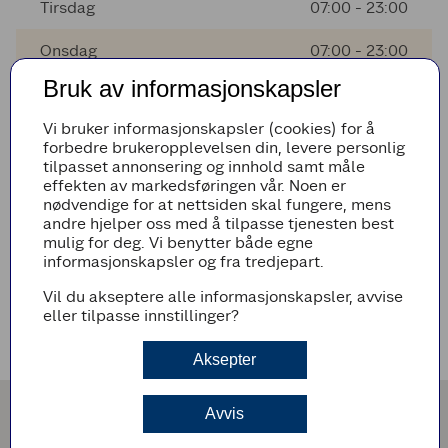
Tirsdag
07:00 - 23:00
Onsdag
07:00 - 23:00
Bruk av informasjonskapsler
Torsdag
07:00 - 23:00
Vi bruker informasjonskapsler (cookies) for å
Fredag
07:00 - 23:00
forbedre brukeropplevelsen din, levere personlig
tilpasset annonsering og innhold samt måle
Lørdag
07:00 - 23:00
effekten av markedsføringen vår. Noen er
nødvendige for at nettsiden skal fungere, mens
andre hjelper oss med å tilpasse tjenesten best
mulig for deg. Vi benytter både egne
AVVIKENDE ÅPNINGSTIDER
informasjonskapsler og fra tredjepart.
Det er ingen avvikende åpningstider i nærmeste fremtid
Vil du akseptere alle informasjonskapsler, avvise
eller tilpasse innstillinger?
VEIBESKRIVELSE
Aksepter
Avvis