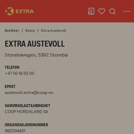
Butikker
Extra
Extra Austevoll
EXTRA AUSTEVOLL
Storebøvegen, 5392 Storebø
TELEFON
+47 56 18 55 00
EPOST
austevoll.extra@coop.no
SAMVIRKELAGTILHØRIGHET
COOP HORDALAND SA
ORGANISASJONSNUMMER
982594421