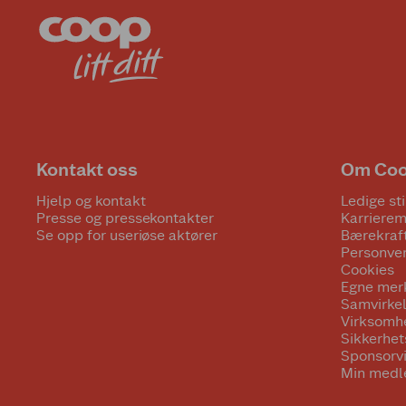
Kontakt oss
Om Co
Hjelp og kontakt
Ledige sti
Presse og pressekontakter
Karrierem
Se opp for useriøse aktører
Bærekraf
Personve
Cookies
Egne mer
Samvirke
Virksomh
Sikkerhe
Sponsorv
Min medl