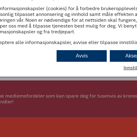
informasjonskapsler (cookies) for å forbedre brukeropplevels
07:00 - 23:00
rsonlig tilpasset annonsering og innhold samt måle effekten 
ringen vår. Noen er nødvendige for at nettsiden skal fungere
per oss med å tilpasse tjenesten best mulig for deg. Vi beny
masjonskapsler og fra tredjepart.
eptere alle informasjonskapsler, avvise eller tilpasse innstill
d
Avvis
Akse
Innsti
e medlemsfordeler som kan spare deg for tusenvis av kroner.
ndler!