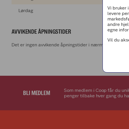
Vi bruker 
Lørdag
levere pe
markedsfø
andre hjel
egne infor
AVVIKENDE ÅPNINGSTIDER
Vil du aks
Det er ingen avvikende åpningstider i nærmeste fremti
Som medlem i Coop får du unik
BLI MEDLEM
penger tilbake hver gang du ha