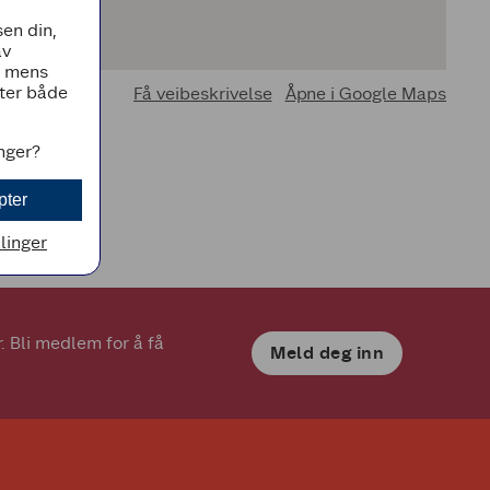
en din,
av
, mens
tter både
Få veibeskrivelse
Åpne i Google Maps
inger?
pter
llinger
 Bli medlem for å få 
Meld deg inn