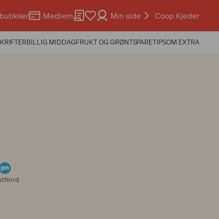
butikker
Medlem
Min side
Coop Kjeder
KRIFTER
BILLIG MIDDAG
FRUKT OG GRØNT
SPARETIPS
OM EXTRA
stNord