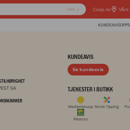
Coop.no
Våre 
Søk
KUNDEAVIS
OPPS
KUNDEAVIS
Se kundeavis
TILHØRIGHET
EST SA
TJENESTER I BUTIKK
ONSNUMMER
Medlemskupp
Norsk Tipping
Po
Rikstoto