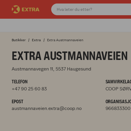
Butikker
Extra
Extra Austmannaveien
EXTRA AUSTMANNAVEIEN
Austmannavegen 11, 5537 Haugesund
TELEFON
SAMVIRKELAG
+47 90 25 60 83
COOP SØRV
EPOST
ORGANISASJ
austmannaveien.extra@coop.no
966833300