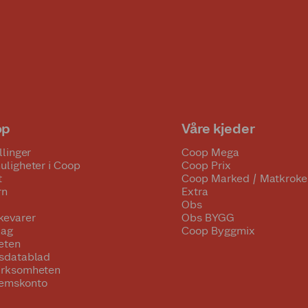
op
Våre kjeder
llinger
Coop Mega
uligheter i Coop
Coop Prix
t
Coop Marked / Matkroke
rn
Extra
Obs
kevarer
Obs BYGG
lag
Coop Byggmix
eten
tsdatablad
irksomheten
emskonto