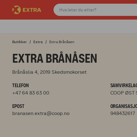
Butikker
Extra
Extra Brånåsen
EXTRA BRÅNÅSEN
Brånåslia 4, 2019 Skedsmokorset
TELEFON
SAMVIRKELAG
+47 64 83 63 00
COOP ØST 
EPOST
ORGANISASJ
branasen.extra@coop.no
948432617