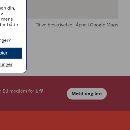
en din,
av
, mens
tter både
Få veibeskrivelse
Åpne i Google Maps
inger?
pter
llinger
 Bli medlem for å få 
Meld deg inn