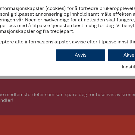
informasjonskapsler (cookies) for å forbedre brukeropplevels
07:00 - 23:00
rsonlig tilpasset annonsering og innhold samt måle effekten 
ringen vår. Noen er nødvendige for at nettsiden skal fungere
per oss med å tilpasse tjenesten best mulig for deg. Vi beny
masjonskapsler og fra tredjepart.
eptere alle informasjonskapsler, avvise eller tilpasse innstill
d
Avvis
Akse
Innsti
e medlemsfordeler som kan spare deg for tusenvis av kroner.
ndler!