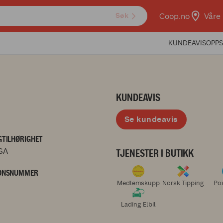
Coop.no
Våre 
Søk
KUNDEAVIS
OPPS
KUNDEAVIS
Se kundeavis
TILHØRIGHET
SA
TJENESTER I BUTIKK
ONSNUMMER
Medlemskupp
Norsk Tipping
Po
Lading Elbil