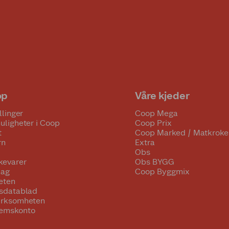
op
Våre kjeder
llinger
Coop Mega
uligheter i Coop
Coop Prix
t
Coop Marked / Matkroke
rn
Extra
Obs
kevarer
Obs BYGG
lag
Coop Byggmix
eten
tsdatablad
irksomheten
emskonto