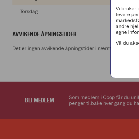
Vi bruker 
Torsdag
levere pe
markedsfø
andre hjel
egne infor
AVVIKENDE ÅPNINGSTIDER
Vil du aks
Det er ingen avvikende åpningstider i nærmeste fremti
Som medlem i Coop får du unik
BLI MEDLEM
penger tilbake hver gang du ha