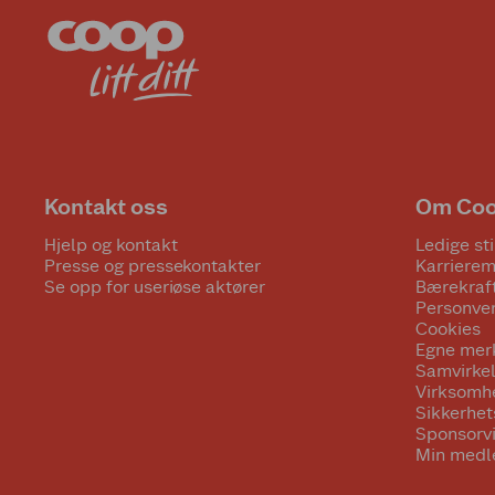
Kontakt oss
Om Co
Hjelp og kontakt
Ledige sti
Presse og pressekontakter
Karrierem
Se opp for useriøse aktører
Bærekraf
Personve
Cookies
Egne mer
Samvirke
Virksomh
Sikkerhe
Sponsorv
Min medl