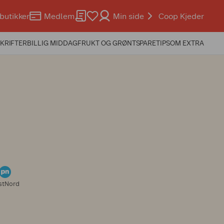
butikker
Medlem
Min side
Coop Kjeder
KRIFTER
BILLIG MIDDAG
FRUKT OG GRØNT
SPARETIPS
OM EXTRA
stNord