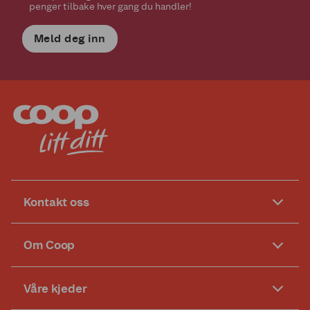
penger tilbake hver gang du handler!
Meld deg inn
Kontakt oss
Om Coop
Våre kjeder