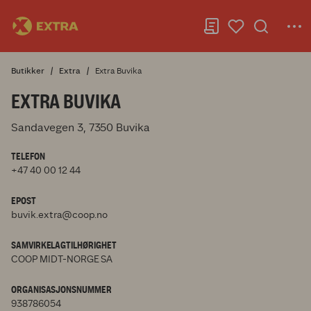
Butikker
Extra
Extra Buvika
EXTRA BUVIKA
Sandavegen 3, 7350 Buvika
TELEFON
+47 40 00 12 44
EPOST
buvik.extra@coop.no
SAMVIRKELAGTILHØRIGHET
COOP MIDT-NORGE SA
ORGANISASJONSNUMMER
938786054