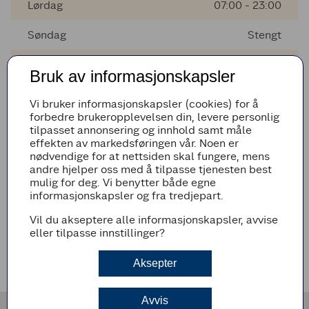
Lørdag
07:00 - 23:00
Søndag
Stengt
Mandag
07:00 - 23:00
Bruk av informasjonskapsler
Tirsdag
07:00 - 23:00
Vi bruker informasjonskapsler (cookies) for å
forbedre brukeropplevelsen din, levere personlig
Onsdag
07:00 - 23:00
tilpasset annonsering og innhold samt måle
effekten av markedsføringen vår. Noen er
Torsdag
07:00 - 23:00
nødvendige for at nettsiden skal fungere, mens
andre hjelper oss med å tilpasse tjenesten best
mulig for deg. Vi benytter både egne
informasjonskapsler og fra tredjepart.
AVVIKENDE ÅPNINGSTIDER
Vil du akseptere alle informasjonskapsler, avvise
Det er ingen avvikende åpningstider i nærmeste fremtid
eller tilpasse innstillinger?
VEIBESKRIVELSE
Aksepter
Avvis