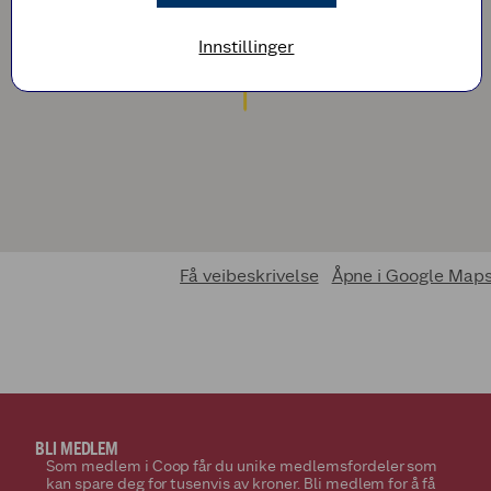
Innstillinger
Få veibeskrivelse
Åpne i Google Map
BLI MEDLEM
Som medlem i Coop får du unike medlemsfordeler som
kan spare deg for tusenvis av kroner. Bli medlem for å få