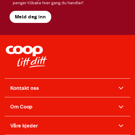
penger tilbake hver gang du handler!
Meld deg inn
Kontakt oss
Om Coop
Våre kjeder