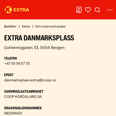
Butikker
Extra
Extra Danmarksplass
EXTRA DANMARKSPLASS
Solheimsgaten 33, 5054 Bergen
TELEFON
+47 55 59 57 70
EPOST
danmarksplass.extra@coop.no
SAMVIRKELAGTILHØRIGHET
COOP HORDALAND SA
ORGANISASJONSNUMMER
982594421