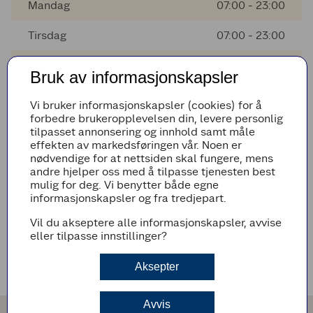
Mandag
07:00 - 23:00
Tirsdag
07:00 - 23:00
Onsdag
07:00 - 23:00
Bruk av informasjonskapsler
Torsdag
07:00 - 23:00
Vi bruker informasjonskapsler (cookies) for å
forbedre brukeropplevelsen din, levere personlig
Fredag
07:00 - 23:00
tilpasset annonsering og innhold samt måle
effekten av markedsføringen vår. Noen er
Lørdag
07:00 - 23:00
nødvendige for at nettsiden skal fungere, mens
andre hjelper oss med å tilpasse tjenesten best
mulig for deg. Vi benytter både egne
informasjonskapsler og fra tredjepart.
AVVIKENDE ÅPNINGSTIDER
Vil du akseptere alle informasjonskapsler, avvise
Det er ingen avvikende åpningstider i nærmeste fremtid
eller tilpasse innstillinger?
VEIBESKRIVELSE
Aksepter
Avvis