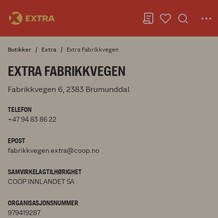
Butikker
Extra
Extra Fabrikkvegen
EXTRA FABRIKKVEGEN
Fabrikkvegen 6, 2383 Brumunddal
TELEFON
+47 94 83 86 22
EPOST
fabrikkvegen.extra@coop.no
SAMVIRKELAGTILHØRIGHET
COOP INNLANDET SA
ORGANISASJONSNUMMER
979419287