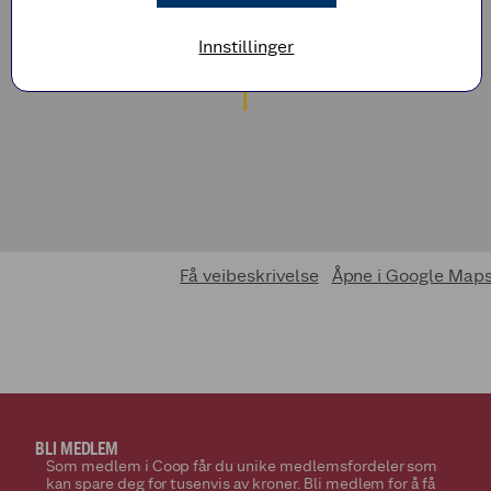
Innstillinger
Få veibeskrivelse
Åpne i Google Map
BLI MEDLEM
Som medlem i Coop får du unike medlemsfordeler som
kan spare deg for tusenvis av kroner. Bli medlem for å få