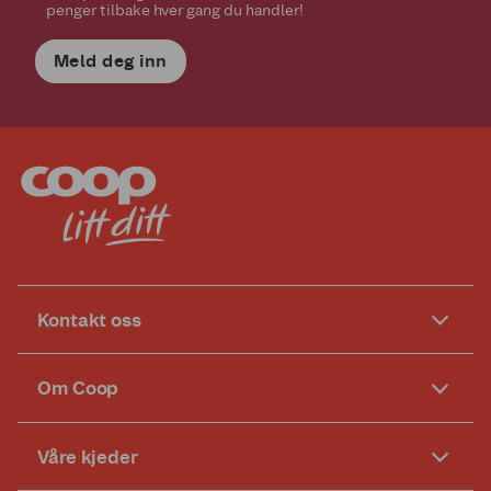
penger tilbake hver gang du handler!
Meld deg inn
Kontakt oss
Om Coop
Våre kjeder