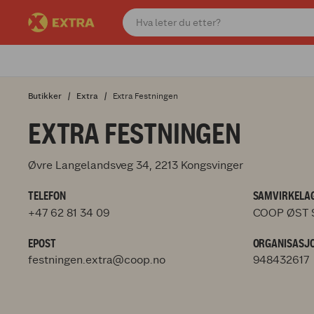
Butikker
Extra
Extra Festningen
EXTRA FESTNINGEN
Øvre Langelandsveg 34, 2213 Kongsvinger
TELEFON
SAMVIRKELAG
+47 62 81 34 09
COOP ØST 
EPOST
ORGANISASJ
festningen.extra@coop.no
948432617