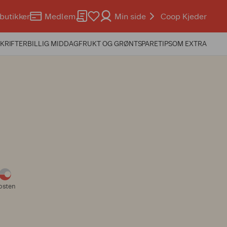
butikker
Medlem
Min side
Coop Kjeder
KRIFTER
BILLIG MIDDAG
FRUKT OG GRØNT
SPARETIPS
OM EXTRA
osten