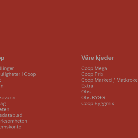
op
Våre kjeder
llinger
Coop Mega
uligheter i Coop
Coop Prix
t
Coop Marked / Matkroke
rn
Extra
Obs
kevarer
Obs BYGG
lag
Coop Byggmix
eten
tsdatablad
irksomheten
emskonto