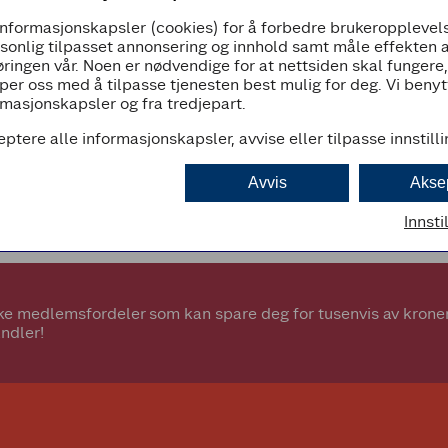
informasjonskapsler (cookies) for å forbedre brukeropplevels
07:00 - 23:00
rsonlig tilpasset annonsering og innhold samt måle effekten 
ringen vår. Noen er nødvendige for at nettsiden skal fungere
per oss med å tilpasse tjenesten best mulig for deg. Vi beny
masjonskapsler og fra tredjepart.
eptere alle informasjonskapsler, avvise eller tilpasse innstill
d
Avvis
Akse
Innsti
e medlemsfordeler som kan spare deg for tusenvis av kroner.
ndler!