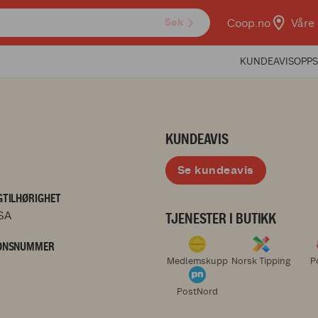
Coop.no
Våre 
Søk
KUNDEAVIS
OPPS
KUNDEAVIS
Se kundeavis
TILHØRIGHET
SA
TJENESTER I BUTIKK
ONSNUMMER
Medlemskupp
Norsk Tipping
P
PostNord