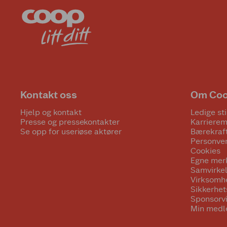
Kontakt oss
Om Co
Hjelp og kontakt
Ledige sti
Presse og pressekontakter
Karrierem
Se opp for useriøse aktører
Bærekraf
Personve
Cookies
Egne mer
Samvirke
Virksomh
Sikkerhe
Sponsorv
Min medl