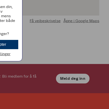
en din,
av
, mens
tter både
Få veibeskrivelse
Åpne i Google Maps
inger?
pter
llinger
 Bli medlem for å få 
Meld deg inn