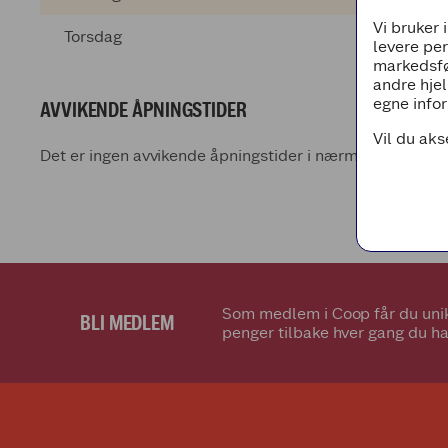
Vi bruker 
Torsdag
levere pe
markedsfø
andre hjel
egne infor
AVVIKENDE ÅPNINGSTIDER
Vil du aks
Det er ingen avvikende åpningstider i nærmeste fremti
Som medlem i Coop får du unik
BLI MEDLEM
penger tilbake hver gang du ha