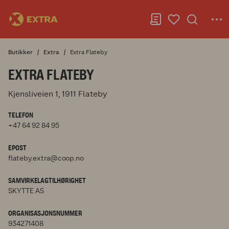
Butikker
Extra
Extra Flateby
EXTRA FLATEBY
Kjensliveien 1, 1911 Flateby
TELEFON
+47 64 92 84 95
EPOST
flateby.extra@coop.no
SAMVIRKELAGTILHØRIGHET
SKYTTE AS
ORGANISASJONSNUMMER
934271408