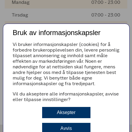
Mandag
07:00 - 23:00
Tirsdag
07:00 - 23:00
Onsdag
07:00 - 23:00
Bruk av informasjonskapsler
Torsdag
07:00 - 23:00
Vi bruker informasjonskapsler (cookies) for å
forbedre brukeropplevelsen din, levere personlig
Fredag
07:00 - 23:00
tilpasset annonsering og innhold samt måle
effekten av markedsføringen vår. Noen er
Lørdag
07:00 - 23:00
nødvendige for at nettsiden skal fungere, mens
andre hjelper oss med å tilpasse tjenesten best
mulig for deg. Vi benytter både egne
informasjonskapsler og fra tredjepart.
AVVIKENDE ÅPNINGSTIDER
Vil du akseptere alle informasjonskapsler, avvise
Det er ingen avvikende åpningstider i nærmeste fremtid
eller tilpasse innstillinger?
VEIBESKRIVELSE
Aksepter
Avvis