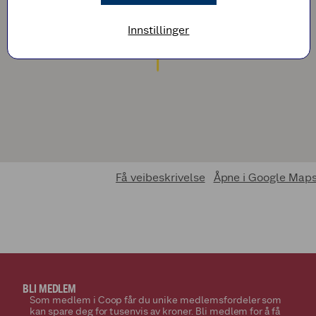
Innstillinger
Få veibeskrivelse
Åpne i Google Map
BLI MEDLEM
Som medlem i Coop får du unike medlemsfordeler som
kan spare deg for tusenvis av kroner. Bli medlem for å få