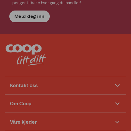
penger tilbake hver gang du handler!
Meld deg inn
Kontakt oss
Om Coop
Våre kjeder