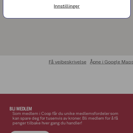
Innstillinger
Få veibeskrivelse
Åpne i Google Map
BLI MEDLEM
Som medlem i Coop får du unike medlemsfordeler som
kan spare deg for tusenvis av kroner. Bli medlem for å få
penger tilbake hver gang du handler!