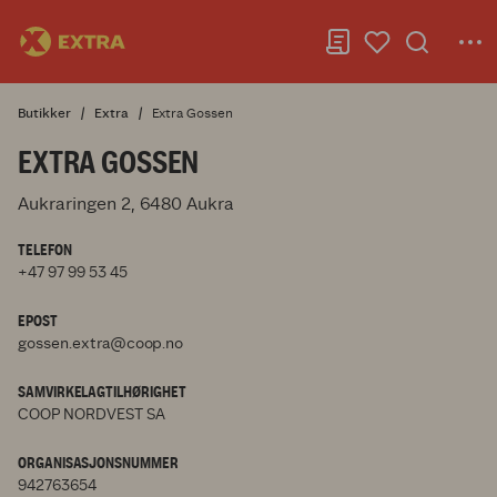
Butikker
Extra
Extra Gossen
EXTRA GOSSEN
Aukraringen 2, 6480 Aukra
TELEFON
+47 97 99 53 45
EPOST
gossen.extra@coop.no
SAMVIRKELAGTILHØRIGHET
COOP NORDVEST SA
ORGANISASJONSNUMMER
942763654