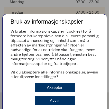
Mandag
07:00 - 23:00
Tirsdag
07:00 - 23:00
Bruk av informasjonskapsler
Onsdag
07:00 - 23:00
Vi bruker informasjonskapsler (cookies) for å
Torsdag
07:00 - 23:00
forbedre brukeropplevelsen din, levere personlig
tilpasset annonsering og innhold samt måle
Fredag
07:00 - 23:00
effekten av markedsføringen vår. Noen er
nødvendige for at nettsiden skal fungere, mens
andre hjelper oss med å tilpasse tjenesten best
mulig for deg. Vi benytter både egne
AVVIKENDE ÅPNINGSTIDER
informasjonskapsler og fra tredjepart.
Det er ingen avvikende åpningstider i nærmeste fremtid
Vil du akseptere alle informasjonskapsler, avvise
eller tilpasse innstillinger?
VEIBESKRIVELSE
Aksepter
Avvis