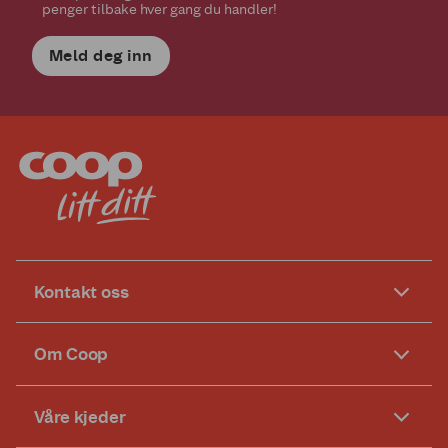
penger tilbake hver gang du handler!
Meld deg inn
Kontakt oss
Om Coop
Våre kjeder