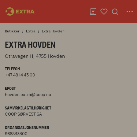
Butikker
Extra
Extra Hovden
EXTRA HOVDEN
Otravegen 11, 4755 Hovden
TELEFON
+47 48 14 43 00
EPOST
hovden.extra@coop.no
SAMVIRKELAGTILHØRIGHET
COOP SØRVEST SA
ORGANISASJONSNUMMER
966833300