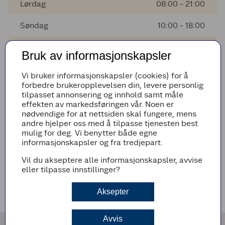
Lørdag
08:00 - 21:00
Søndag
10:00 - 18:00
Mandag
08:00 - 22:00
Bruk av informasjonskapsler
Tirsdag
08:00 - 22:00
Vi bruker informasjonskapsler (cookies) for å
forbedre brukeropplevelsen din, levere personlig
Onsdag
08:00 - 22:00
tilpasset annonsering og innhold samt måle
effekten av markedsføringen vår. Noen er
Torsdag
08:00 - 22:00
nødvendige for at nettsiden skal fungere, mens
andre hjelper oss med å tilpasse tjenesten best
mulig for deg. Vi benytter både egne
informasjonskapsler og fra tredjepart.
AVVIKENDE ÅPNINGSTIDER
Vil du akseptere alle informasjonskapsler, avvise
Det er ingen avvikende åpningstider i nærmeste fremtid
eller tilpasse innstillinger?
VEIBESKRIVELSE
Aksepter
Avvis