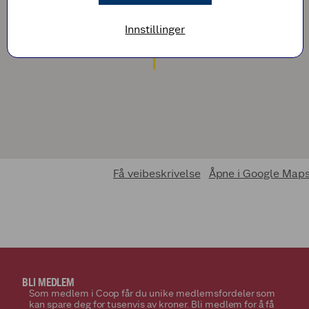
Innstillinger
Få veibeskrivelse
Åpne i Google Map
BLI MEDLEM
Som medlem i Coop får du unike medlemsfordeler som
kan spare deg for tusenvis av kroner. Bli medlem for å få