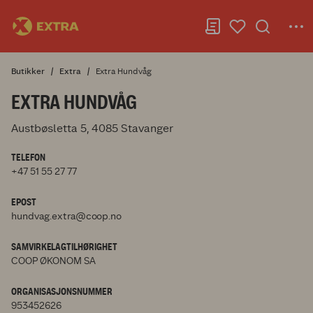
Butikker
Extra
Extra Hundvåg
EXTRA HUNDVÅG
Austbøsletta 5, 4085 Stavanger
TELEFON
+47 51 55 27 77
EPOST
hundvag.extra@coop.no
SAMVIRKELAGTILHØRIGHET
COOP ØKONOM SA
ORGANISASJONSNUMMER
953452626