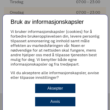
Tirsdag
07:00 - 23:00
Onsdag
07:00 - 23:00
Bruk av informasjonskapsler
Torsdag
07:00 - 23:00
Vi bruker informasjonskapsler (cookies) for å
Fredag
07:00 - 23:00
forbedre brukeropplevelsen din, levere personlig
tilpasset annonsering og innhold samt måle
Lørdag
07:00 - 23:00
effekten av markedsføringen vår. Noen er
nødvendige for at nettsiden skal fungere, mens
andre hjelper oss med å tilpasse tjenesten best
mulig for deg. Vi benytter både egne
AVVIKENDE ÅPNINGSTIDER
informasjonskapsler og fra tredjepart.
Det er ingen avvikende åpningstider i nærmeste fremtid
Vil du akseptere alle informasjonskapsler, avvise
eller tilpasse innstillinger?
VEIBESKRIVELSE
Aksepter
Avvis