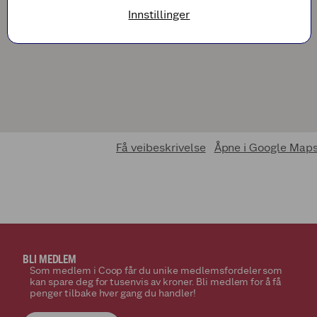
Innstillinger
Få veibeskrivelse
Åpne i Google Map
BLI MEDLEM
Som medlem i Coop får du unike medlemsfordeler som
kan spare deg for tusenvis av kroner. Bli medlem for å få
penger tilbake hver gang du handler!