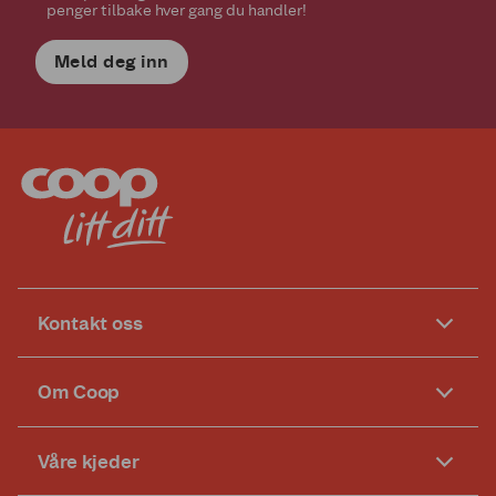
penger tilbake hver gang du handler!
Meld deg inn
Kontakt oss
Om Coop
Våre kjeder