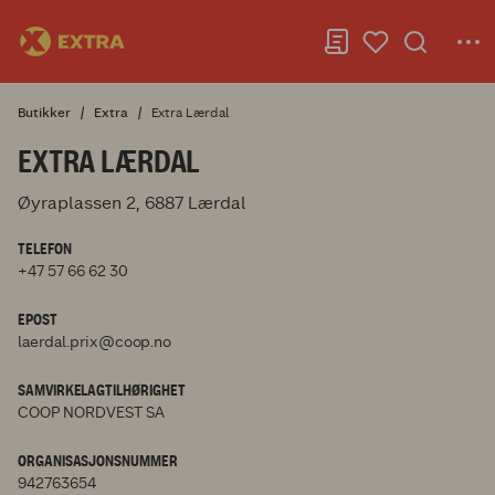
Butikker
Extra
Extra Lærdal
EXTRA LÆRDAL
Øyraplassen 2, 6887 Lærdal
TELEFON
+47 57 66 62 30
EPOST
laerdal.prix@coop.no
SAMVIRKELAGTILHØRIGHET
COOP NORDVEST SA
ORGANISASJONSNUMMER
942763654