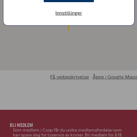
Innstillinger
Få veibeskrivelse
Åpne i Google Map
BLI MEDLEM
Som medlem i Coop får du unike medlemsfordeler som
kan spare deg for tusenvis av kroner. Bli medlem for å få