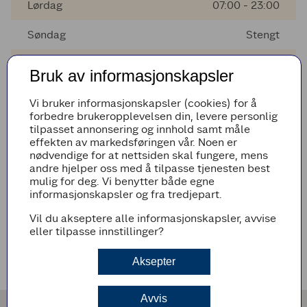
Lørdag
07:00 - 23:00
Søndag
Stengt
Mandag
07:00 - 23:00
Bruk av informasjonskapsler
Tirsdag
07:00 - 23:00
Vi bruker informasjonskapsler (cookies) for å
forbedre brukeropplevelsen din, levere personlig
Onsdag
07:00 - 23:00
tilpasset annonsering og innhold samt måle
effekten av markedsføringen vår. Noen er
Torsdag
07:00 - 23:00
nødvendige for at nettsiden skal fungere, mens
andre hjelper oss med å tilpasse tjenesten best
mulig for deg. Vi benytter både egne
informasjonskapsler og fra tredjepart.
AVVIKENDE ÅPNINGSTIDER
Vil du akseptere alle informasjonskapsler, avvise
Det er ingen avvikende åpningstider i nærmeste fremtid
eller tilpasse innstillinger?
VEIBESKRIVELSE
Aksepter
Avvis