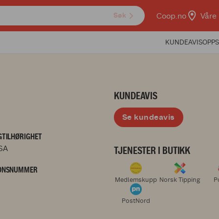
Coop.no
Våre 
Søk
KUNDEAVIS
OPPS
KUNDEAVIS
Se kundeavis
TILHØRIGHET
SA
TJENESTER I BUTIKK
ONSNUMMER
Medlemskupp
Norsk Tipping
P
PostNord