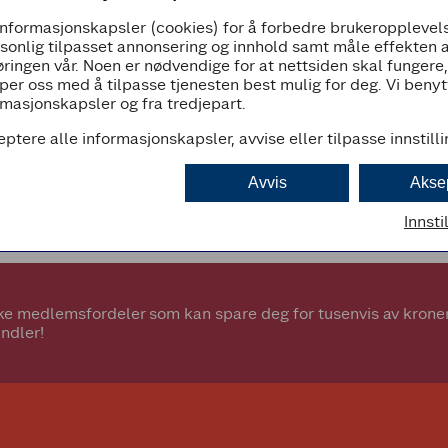
informasjonskapsler (cookies) for å forbedre brukeropplevels
07:00 - 23:00
rsonlig tilpasset annonsering og innhold samt måle effekten 
ringen vår. Noen er nødvendige for at nettsiden skal fungere
per oss med å tilpasse tjenesten best mulig for deg. Vi beny
masjonskapsler og fra tredjepart.
eptere alle informasjonskapsler, avvise eller tilpasse innstill
d
Avvis
Akse
Innsti
e medlemsfordeler som kan spare deg for tusenvis av kroner.
ndler!