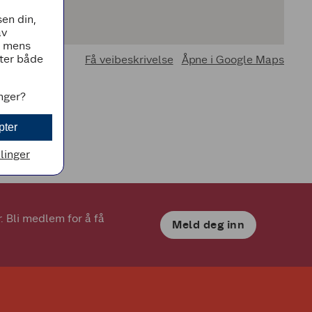
en din,
av
, mens
tter både
Få veibeskrivelse
Åpne i Google Maps
inger?
pter
llinger
 Bli medlem for å få 
Meld deg inn