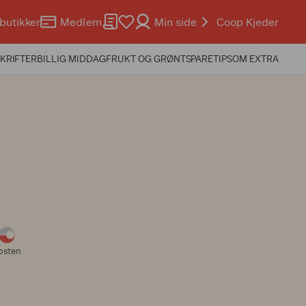
butikker
Medlem
Min side
Coop Kjeder
KRIFTER
BILLIG MIDDAG
FRUKT OG GRØNT
SPARETIPS
OM EXTRA
osten