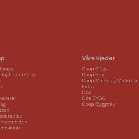
op
Våre kjeder
llinger
Coop Mega
uligheter i Coop
Coop Prix
t
Coop Marked / Matkroke
rn
Extra
Obs
kevarer
Obs BYGG
lag
Coop Byggmix
eten
tsdatablad
irksomheten
emskonto