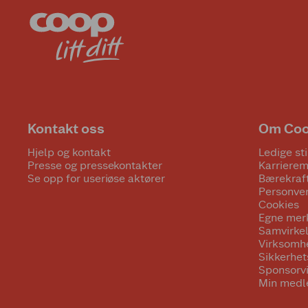
Kontakt oss
Om Co
Hjelp og kontakt
Ledige sti
Presse og pressekontakter
Karrierem
Se opp for useriøse aktører
Bærekraf
Personve
Cookies
Egne mer
Samvirke
Virksomh
Sikkerhe
Sponsorv
Min medl