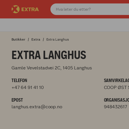
Butikker
Extra
Extra Langhus
EXTRA LANGHUS
Gamle Vevelstadvei 2C, 1405 Langhus
TELEFON
SAMVIRKELAG
+47 64 91 41 10
COOP ØST 
EPOST
ORGANISASJ
langhus.extra@coop.no
948432617