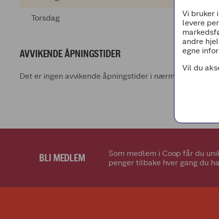
Vi bruker 
Torsdag
levere pe
markedsfø
andre hjel
egne infor
AVVIKENDE ÅPNINGSTIDER
Vil du aks
Det er ingen avvikende åpningstider i nærmeste fremti
Som medlem i Coop får du unik
BLI MEDLEM
penger tilbake hver gang du ha