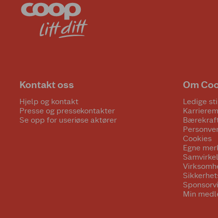
Kontakt oss
Om Co
Hjelp og kontakt
Ledige sti
Presse og pressekontakter
Karrierem
Se opp for useriøse aktører
Bærekraf
Personve
Cookies
Egne mer
Samvirke
Virksomh
Sikkerhe
Sponsorv
Min medl