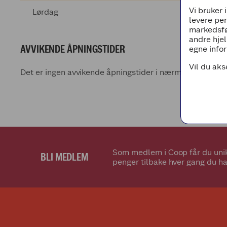
Vi bruker 
Lørdag
levere pe
markedsfø
andre hjel
AVVIKENDE ÅPNINGSTIDER
egne infor
Vil du aks
Det er ingen avvikende åpningstider i nærmeste fremti
Som medlem i Coop får du unik
BLI MEDLEM
penger tilbake hver gang du ha