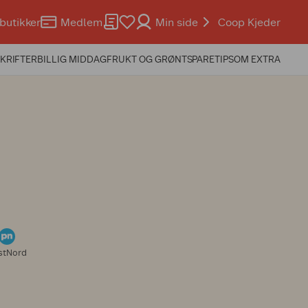
butikker
Medlem
Min side
Coop Kjeder
KRIFTER
BILLIG MIDDAG
FRUKT OG GRØNT
SPARETIPS
OM EXTRA
stNord