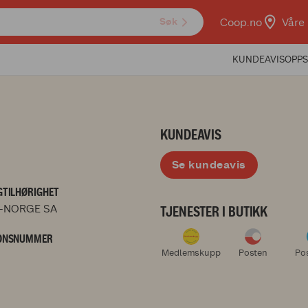
Coop.no
Våre 
Søk
KUNDEAVIS
OPPS
KUNDEAVIS
Se kundeavis
TILHØRIGHET
-NORGE SA
TJENESTER I BUTIKK
ONSNUMMER
Medlemskupp
Posten
Po