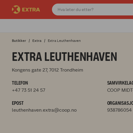
Butikker
Extra
Extra Leuthenhaven
EXTRA LEUTHENHAVEN
Kongens gate 27, 7012 Trondheim
TELEFON
SAMVIRKELAG
+47 73 51 24 57
COOP MIDT
EPOST
ORGANISASJ
leuthenhaven.extra@coop.no
938786054