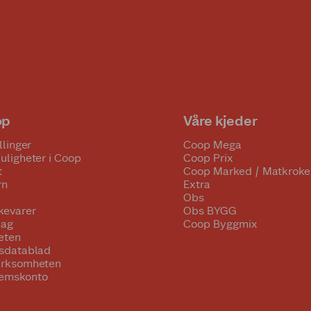
op
Våre kjeder
llinger
Coop Mega
uligheter i Coop
Coop Prix
t
Coop Marked / Matkroke
rn
Extra
Obs
kevarer
Obs BYGG
lag
Coop Byggmix
eten
tsdatablad
irksomheten
emskonto