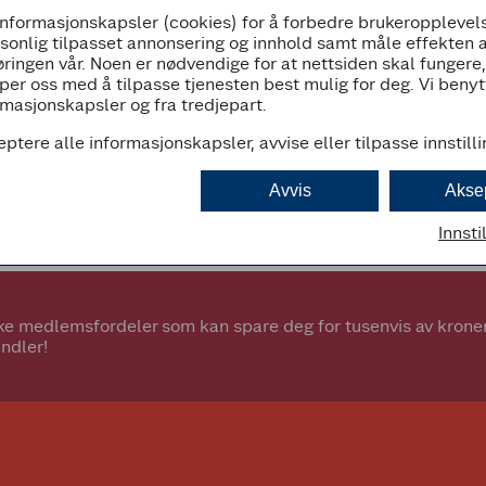
informasjonskapsler (cookies) for å forbedre brukeropplevels
07:00 - 23:00
rsonlig tilpasset annonsering og innhold samt måle effekten 
ringen vår. Noen er nødvendige for at nettsiden skal fungere
per oss med å tilpasse tjenesten best mulig for deg. Vi beny
masjonskapsler og fra tredjepart.
eptere alle informasjonskapsler, avvise eller tilpasse innstill
d
Avvis
Akse
Innsti
e medlemsfordeler som kan spare deg for tusenvis av kroner.
ndler!