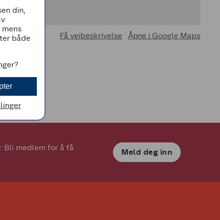
en din,
av
, mens
Få veibeskrivelse
Åpne i Google Maps
tter både
inger?
pter
llinger
 Bli medlem for å få 
Meld deg inn