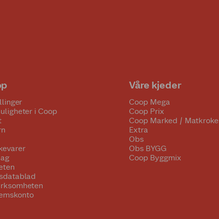
op
Våre kjeder
llinger
Coop Mega
uligheter i Coop
Coop Prix
t
Coop Marked / Matkroke
rn
Extra
Obs
kevarer
Obs BYGG
lag
Coop Byggmix
eten
tsdatablad
irksomheten
emskonto