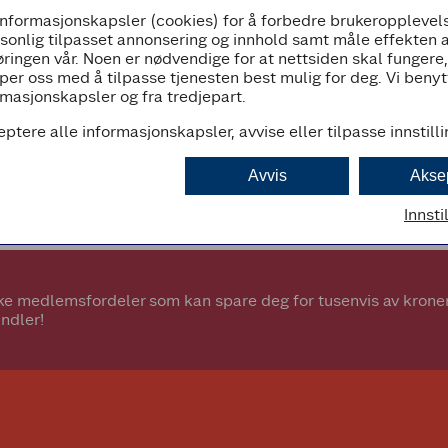
informasjonskapsler (cookies) for å forbedre brukeropplevels
07:00 - 23:00
rsonlig tilpasset annonsering og innhold samt måle effekten 
ringen vår. Noen er nødvendige for at nettsiden skal fungere
per oss med å tilpasse tjenesten best mulig for deg. Vi beny
masjonskapsler og fra tredjepart.
eptere alle informasjonskapsler, avvise eller tilpasse innstill
d
Avvis
Akse
Innsti
e medlemsfordeler som kan spare deg for tusenvis av kroner.
ndler!