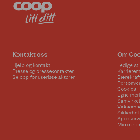
Kontakt oss
Om Co
Hjelp og kontakt
Ledige sti
Presse og pressekontakter
Karrierem
Se opp for useriøse aktører
Bærekraf
Personve
Cookies
Egne mer
Samvirke
Virksomh
Sikkerhe
Sponsorv
Min medl