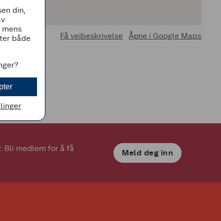
en din,
av
, mens
Få veibeskrivelse
Åpne i Google Maps
tter både
inger?
pter
llinger
 Bli medlem for å få 
Meld deg inn