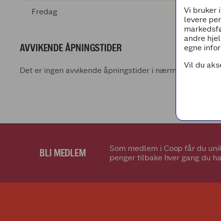
Vi bruker 
Fredag
levere pe
markedsfø
andre hjel
AVVIKENDE ÅPNINGSTIDER
egne infor
Vil du aks
Det er ingen avvikende åpningstider i nærmeste fremti
Som medlem i Coop får du unik
BLI MEDLEM
penger tilbake hver gang du ha