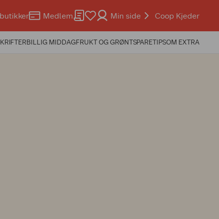
butikker
Medlem
Min side
Coop Kjeder
KRIFTER
BILLIG MIDDAG
FRUKT OG GRØNT
SPARETIPS
OM EXTRA