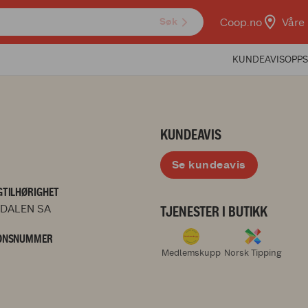
Coop.no
Våre 
Søk
KUNDEAVIS
OPPS
KUNDEAVIS
Se kundeavis
TILHØRIGHET
DALEN SA
TJENESTER I BUTIKK
ONSNUMMER
Medlemskupp
Norsk Tipping