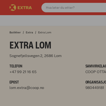
Butikker
Extra
Extra Lom
EXTRA LOM
Sognefjellsvegen 2, 2686 Lom
TELEFON
SAMVIRKELAG
+47 99 21 16 65
COOP OTTA
EPOST
ORGANISASJ
lom.extra@coop.no
980449181