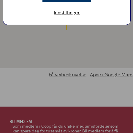
Innstillinger
Få veibeskrivelse
Åpne i Google Map
BLI MEDLEM
Som medlem i Coop får du unike medlemsfordeler som
kan spare deg for tusenvis av kroner. Bli medlem for å få