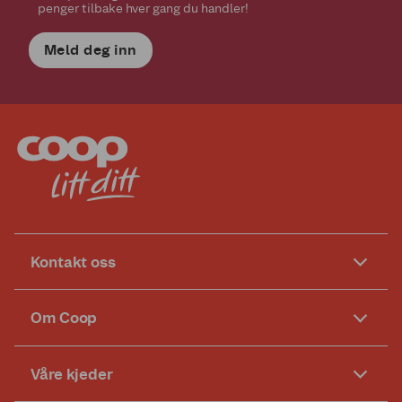
penger tilbake hver gang du handler!
Meld deg inn
Kontakt oss
Om Coop
Våre kjeder