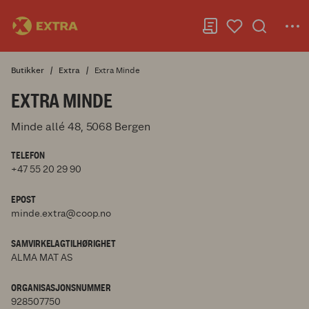
Butikker
Extra
Extra Minde
EXTRA MINDE
Minde allé 48, 5068 Bergen
TELEFON
+47 55 20 29 90
EPOST
minde.extra@coop.no
SAMVIRKELAGTILHØRIGHET
ALMA MAT AS
ORGANISASJONSNUMMER
928507750