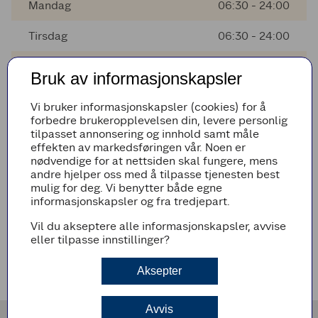
Mandag
06:30 - 24:00
Tirsdag
06:30 - 24:00
Onsdag
06:30 - 24:00
Bruk av informasjonskapsler
Torsdag
06:30 - 24:00
Vi bruker informasjonskapsler (cookies) for å
forbedre brukeropplevelsen din, levere personlig
Fredag
06:30 - 24:00
tilpasset annonsering og innhold samt måle
effekten av markedsføringen vår. Noen er
Lørdag
07:00 - 23:00
nødvendige for at nettsiden skal fungere, mens
andre hjelper oss med å tilpasse tjenesten best
mulig for deg. Vi benytter både egne
informasjonskapsler og fra tredjepart.
AVVIKENDE ÅPNINGSTIDER
Vil du akseptere alle informasjonskapsler, avvise
Det er ingen avvikende åpningstider i nærmeste fremtid
eller tilpasse innstillinger?
VEIBESKRIVELSE
Aksepter
Avvis