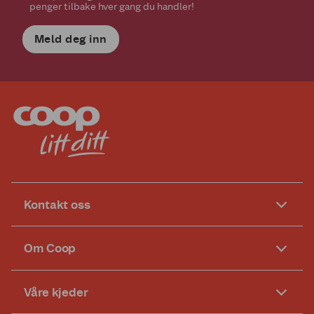
penger tilbake hver gang du handler!
Meld deg inn
Kontakt oss
Om Coop
Våre kjeder