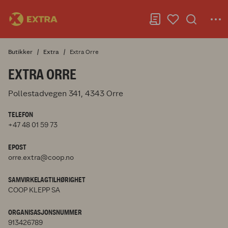
Butikker
Extra
Extra Orre
EXTRA ORRE
Pollestadvegen 341, 4343 Orre
TELEFON
+47 48 01 59 73
EPOST
orre.extra@coop.no
SAMVIRKELAGTILHØRIGHET
COOP KLEPP SA
ORGANISASJONSNUMMER
913426789