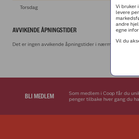
Vi bruker 
Torsdag
levere pe
markedsfø
andre hjel
AVVIKENDE ÅPNINGSTIDER
egne infor
Vil du aks
Det er ingen avvikende åpningstider i nærmeste fremti
Som medlem i Coop får du unik
BLI MEDLEM
penger tilbake hver gang du ha