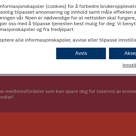
informasjonskapsler (cookies) for å forbedre brukeropplevels
07:00 - 22:00
rsonlig tilpasset annonsering og innhold samt måle effekten 
ringen vår. Noen er nødvendige for at nettsiden skal fungere
per oss med å tilpasse tjenesten best mulig for deg. Vi beny
masjonskapsler og fra tredjepart.
eptere alle informasjonskapsler, avvise eller tilpasse innstill
d
Avvis
Akse
Innsti
e medlemsfordeler som kan spare deg for tusenvis av kroner.
ndler!