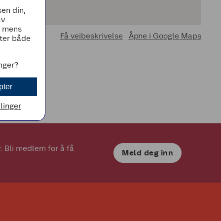
en din,
av
, mens
Få veibeskrivelse
Åpne i Google Maps
tter både
inger?
pter
llinger
 Bli medlem for å få 
Meld deg inn