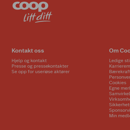
Kontakt oss
Om Co
Hjelp og kontakt
Ledige sti
Presse og pressekontakter
Karrierem
Se opp for useriøse aktører
Bærekraf
Personve
Cookies
Egne mer
Samvirke
Virksomh
Sikkerhe
Sponsorv
Min medl