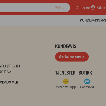
Coop.no
Våre 
Søk
KUNDEAVIS
OPPS
KUNDEAVIS
Se kundeavis
TILHØRIGHET
ST SA
TJENESTER I BUTIKK
ONSNUMMER
Medlemskupp
PostNord