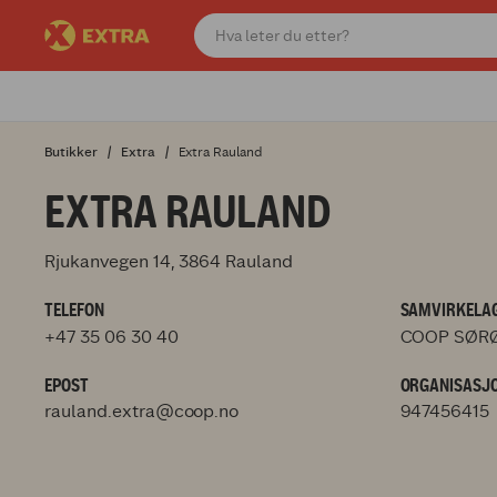
Butikker
Extra
Extra Rauland
EXTRA RAULAND
Rjukanvegen 14, 3864 Rauland
TELEFON
SAMVIRKELAG
+47 35 06 30 40
COOP SØRØ
EPOST
ORGANISASJ
rauland.extra@coop.no
947456415