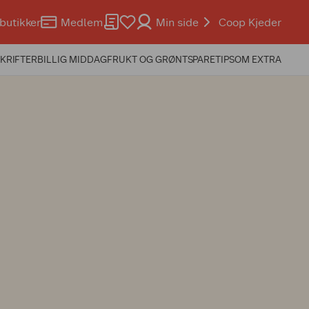
butikker
Medlem
Min side
Coop Kjeder
KRIFTER
BILLIG MIDDAG
FRUKT OG GRØNT
SPARETIPS
OM EXTRA