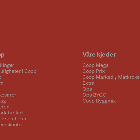
op
Våre kjeder
llinger
Coop Mega
uligheter i Coop
Coop Prix
t
Coop Marked / Matkroke
rn
Extra
Obs
kevarer
Obs BYGG
lag
Coop Byggmix
eten
tsdatablad
irksomheten
emskonto